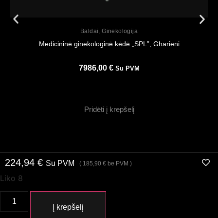
Peržiūrėti
Baldai
,
Ginekologija
Medicininė ginekologinė kėdė „SPL”, Gharieni
7986,00
€
Su PVM
Pridėti į krepšelį
224,94
€
Su PVM
(
185,90
€
be PVM )
Liko 8
Į krepšelį