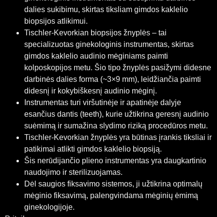
dalies sukibimu, skirtas tiksliam gimdos kaklelio
biopsijos atlikimui.
Tischler-Kevorkian biopsijos žnyplės – tai
specializuotas ginekologinis instrumentas, skirtas
gimdos kaklelio audinio mėginiams paimti
kolposkopijos metu. Šio tipo žnyplės pasižymi didesne
darbinės dalies forma (~3×9 mm), leidžiančia paimti
didesnį ir kokybiškesnį audinio mėginį.
Instrumentas turi viršutinėje ir apatinėje dalyje
esančius dantis (teeth), kurie užtikrina geresnį audinio
suėmimą ir sumažina slydimo riziką procedūros metu.
Tischler-Kevorkian žnyplės yra būtinas įrankis tiksliai ir
patikimai atlikti gimdos kaklelio biopsiją.
Šis nerūdijančio plieno instrumentas yra daugkartinio
naudojimo ir sterilizuojamas.
Dėl saugios fiksavimo sistemos, ji užtikrina optimalų
mėginio fiksavimą, palengvindama mėginių ėmimą
ginekologijoje.