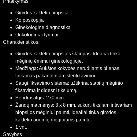
Pritaikymas
Gimdos kaklelio biopsija
Kolposkopija
Ginekologinė diagnostika
Onkologiniai tyrimai
Charakteristikos:
Gimdos kaklelio biopsijos štampas: Idealiai tinka
mėginių ėmimui ginekologijoje.
Medžiaga: Aukštos kokybės nerūdijantis plienas,
tinkamas pakartotiniam sterilizavimui.
Saugi fiksavimo sistema: užtikrina stabilų mėginio
fiksavimą ir didesnį tikslumą.
Bendras ilgis: 270 mm.
Žandų matmenys: 3 x 8 mm, sukurti tiksliam ir švariam
biopsijos mėginiui paimti, idealiai tinka gimdos
kaklelio audinių mėginiams paimti.
1 vnt.
Savybės