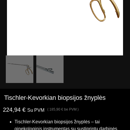
Tischler-Kevorkian biopsijos žnyplės
224,94
€
(
185,90
€
be PVM )
Su PVM
Tischler-Kevorkian biopsijos žnyplės – tai
ginekologinis instrumentas su sustiprintu darbinės