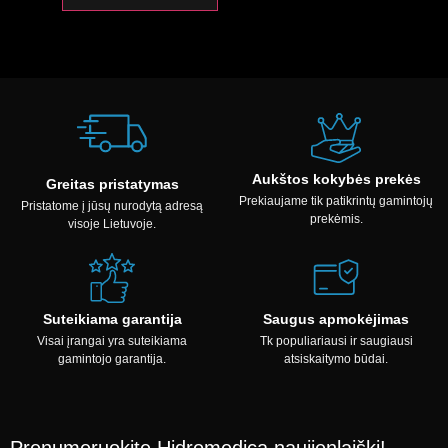
Aukštos kokybės prekės
Greitas pristatymas
Prekiaujame tik patikrintų gamintojų
Pristatome į jūsų nurodytą adresą
prekėmis.
visoje Lietuvoje.
Suteikiama garantija
Saugus apmokėjimas
Visai įrangai yra suteikiama
Tk populiariausi ir saugiausi
gamintojo garantija.
atsiskaitymo būdai.
Prenumeruokite Hidromedica naujienlaiškį!