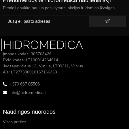
Pirmieji gaukite naujus pasiūlymus, akcijas ir įdomias įžvalgas.
Įmonės kodas: 305708426
PVM kodas: LT100014264614
Juozapavičiaus 13, Vilnius, LT09311, Vilnius
A/s: LT277300010167166363
+370 667 05506
info@hidromedica.lt
Naudingos nuorodos
Visos prekės