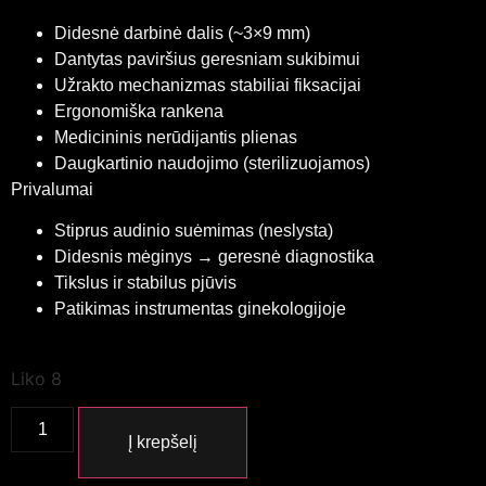
Didesnė darbinė dalis (~3×9 mm)
Dantytas paviršius geresniam sukibimui
Užrakto mechanizmas stabiliai fiksacijai
Ergonomiška rankena
Medicininis nerūdijantis plienas
Daugkartinio naudojimo (sterilizuojamos)
Privalumai
Stiprus audinio suėmimas (neslysta)
Didesnis mėginys → geresnė diagnostika
Tikslus ir stabilus pjūvis
Patikimas instrumentas ginekologijoje
Liko 8
Į krepšelį