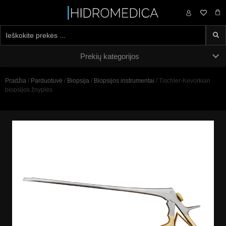
0,00
€
Prekių kategorijos
Pradžia
/
Parduotuvė
/
Biopsija
/
Biopsijos instrumentai
/ Tischler-Kevorkian
biopsijos žnyplės