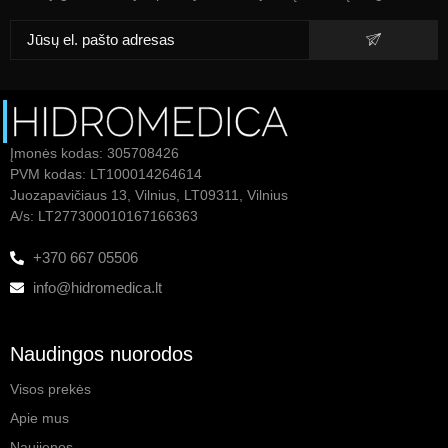
Įmonės kodas: 305708426
PVM kodas: LT100014264614
Juozapavičiaus 13, Vilnius, LT09311, Vilnius
A/s: LT277300010167166363
+370 667 05506
info@hidromedica.lt
Naudingos nuorodos
Visos prekės
Apie mus
Naujienos