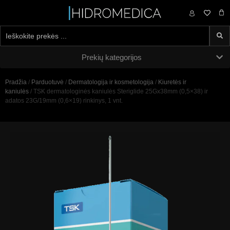
0,00
€
Prekių kategorijos
Pradžia
/
Parduotuvė
/
Dermatologija ir kosmetologija
/
Kiuretės ir
kaniulės
/ TSK dermatologinės kaniulės Steriglide 25Gx38mm (0,5×38) ir
adatos 23G/19mm (0,6×19) rinkinys, 1 vnt.