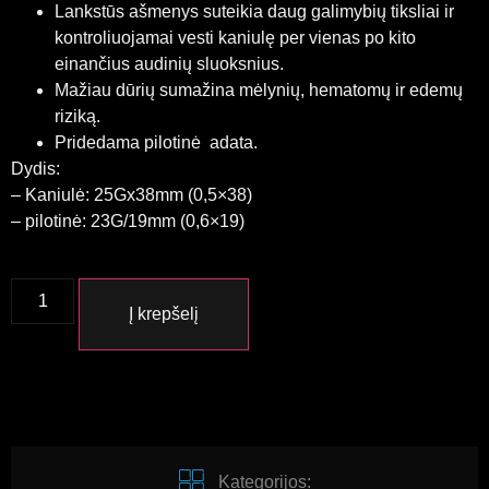
Lankstūs ašmenys suteikia daug galimybių tiksliai ir
kontroliuojamai vesti kaniulę per vienas po kito
einančius audinių sluoksnius.
Mažiau dūrių sumažina mėlynių, hematomų ir edemų
riziką.
Pridedama pilotinė adata.
Dydis:
– Kaniulė: 25Gx38mm (0,5×38)
– pilotinė: 23G/19mm (0,6×19)
Į krepšelį
Kategorijos: