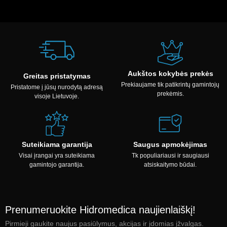
Aukštos kokybės prekės
Greitas pristatymas
Prekiaujame tik patikrintų gamintojų
Pristatome į jūsų nurodytą adresą
prekėmis.
visoje Lietuvoje.
Suteikiama garantija
Saugus apmokėjimas
Visai įrangai yra suteikiama
Tk populiariausi ir saugiausi
gamintojo garantija.
atsiskaitymo būdai.
Prenumeruokite Hidromedica naujienlaiškį!
Pirmieji gaukite naujus pasiūlymus, akcijas ir įdomias įžvalgas.