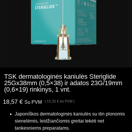
TSK dermatologinės kaniulės Steriglide
25Gx38mm (0,5×38) ir adatos 23G/19mm
(0,6×19) rinkinys, 1 vnt.
18,57
€
(
15,35
€
be PVM )
Su PVM
Japoniškos dermatologinės kaniulės su itin plonomis
sienelėmis, leidžiančiomis greitai tekėti net
tankesniems preparatams.