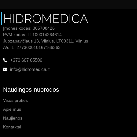
Įmonės kodas: 305708426
PVM kodas: LT100014264614
Juozapavičiaus 13, Vilnius, LT09311, Vilnius
A/s: LT277300010167166363
+370 667 05506
info@hidromedica.lt
Naudingos nuorodos
Visos prekės
Apie mus
Naujienos
Kontaktai