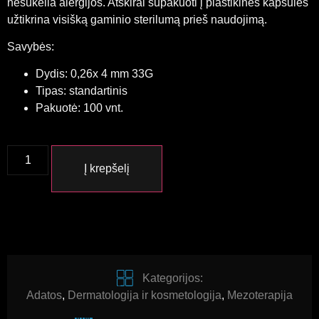
nesukelia alergijos. Atskirai supakuoti į plastikines kapsules
užtikrina visišką gaminio sterilumą prieš naudojimą.
Savybės:
Dydis: 0,26x 4 mm 33G
Tipas: standartinis
Pakuotė: 100 vnt.
Į krepšelį
Kategorijos:
Adatos
,
Dermatologija ir kosmetologija
,
Mezoterapija