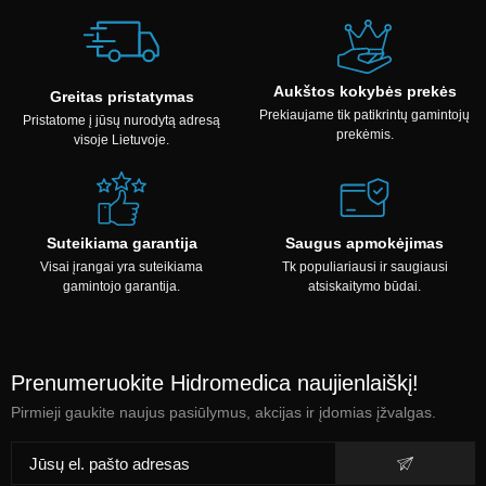
Aukštos kokybės prekės
Greitas pristatymas
Prekiaujame tik patikrintų gamintojų
Pristatome į jūsų nurodytą adresą
prekėmis.
visoje Lietuvoje.
Suteikiama garantija
Saugus apmokėjimas
Visai įrangai yra suteikiama
Tk populiariausi ir saugiausi
gamintojo garantija.
atsiskaitymo būdai.
Prenumeruokite Hidromedica naujienlaiškį!
Pirmieji gaukite naujus pasiūlymus, akcijas ir įdomias įžvalgas.