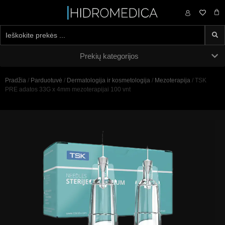
0,00
€
Prekių kategorijos
Pradžia
/
Parduotuvė
/
Dermatologija ir kosmetologija
/
Mezoterapija
/ TSK
PRE adatos 33G x 4mm mezoterapijai 100 vnt