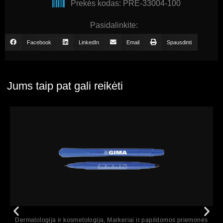
Prekės kodas: PRE-33004-100
Pasidalinkite:
Facebook
LinkedIn
Email
Spausdinti
Jums taip pat gali reikėti
Peržiūrėti
Dermatologija ir kosmetologija
,
Markeriai ir papildomos priemonės