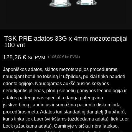
TSK PRE adatos 33G x 4mm mezoterapijai
100 vnt
128,26
€
(
106,00
€
be PVM )
Su PVM
Japoniškos adatos, skirtos mezoterapijos procedūroms,
naudojant botulino toksiną ir užpildus, puikiai tinka naudoti
odontologijoje. Naudojamas aukščiausios kokybės
nerūdijantis plienas, plonų sienelių gamybos technologija ir
adatos padengimas specialia danga palengvina
įsiskverbimą į audinius ir sumažina paciento diskomfortą
procedūros metu. Adatos turi standartinį dangtelį (hub/hub),
kuris tinka tiek Luer švirkštams (uždėedama adata), tiek Luer
Lock (užsukama adata). Gaminyje visiškai nėra latekso,