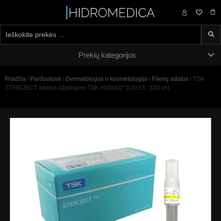
0,00
€
Prekių kategorijos
Pradžia
/
Parduotuvė
/
Dermatologija ir kosmetologija
/
Filerių adatos
/ TSK
STERiJECT adatos užpildams TSK 30Gx1/2” 0,3×13 , 100 vnt.