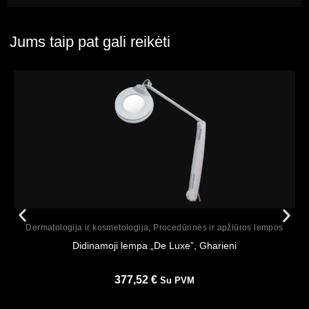
Jums taip pat gali reikėti
Peržiūrėti
Dermatologija ir kosmetologija
,
Procedūrinės ir apžiūros lempos
Didinamoji lempa „De Luxe”, Gharieni
377,52
€
Su PVM