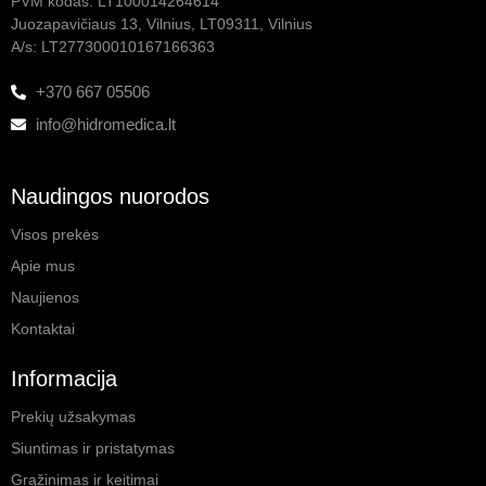
PVM kodas: LT100014264614
Juozapavičiaus 13, Vilnius, LT09311, Vilnius
A/s: LT277300010167166363
+370 667 05506
info@hidromedica.lt
Naudingos nuorodos
Visos prekės
Apie mus
Naujienos
Kontaktai
Informacija
Prekių užsakymas
Siuntimas ir pristatymas
Grąžinimas ir keitimai