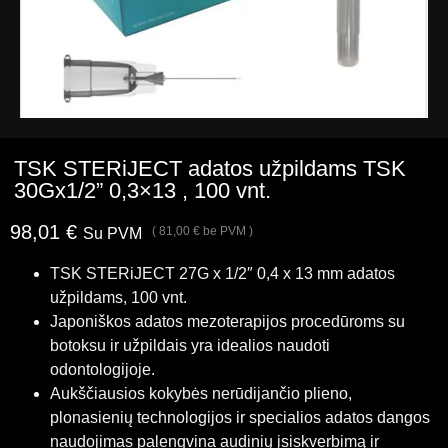
TSK STERiJECT adatos užpildams TSK
30Gx1/2” 0,3×13 , 100 vnt.
98,01
€
(
81,00
€
be PVM )
Su PVM
TSK STERiJECT 27G x 1/2″ 0,4 x 13 mm adatos
užpildams, 100 vnt.
Japoniškos adatos mezoterapijos procedūroms su
botoksu ir užpildais yra idealios naudoti
odontologijoje.
Aukščiausios kokybės nerūdijančio plieno,
plonasienių technologijos ir specialios adatos dangos
naudojimas palengvina audinių įsiskverbimą ir