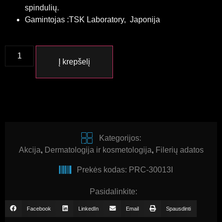
spindulių.
Gamintojas :TSK Laboratory, Japonija
Į krepšelį
Kategorijos:
Akcija
,
Dermatologija ir kosmetologija
,
Filerių adatos
Prekės kodas: PRC-30013I
Pasidalinkite:
Facebook
LinkedIn
Email
Spausdinti