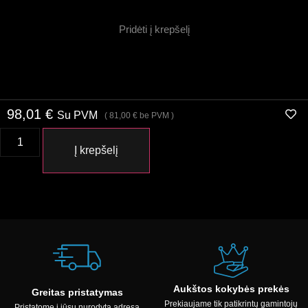
Pridėti į krepšelį
98,01
€
Su PVM
(
81,00
€
be PVM )
Į krepšelį
Aukštos kokybės prekės
Greitas pristatymas
Prekiaujame tik patikrintų gamintojų
Pristatome į jūsų nurodytą adresą