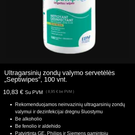
Ultragarsinių zondų valymo servetėlės
„Septiwipes”, 100 vnt.
10,83
€
(
8,95
€
be PVM )
Su PVM
Rekomenduojamos neinvazinių ultragarsinių zondų
valymui ir dezinfekcijai drėgnu šluostymu
Be alkoholio
Be fenolio ir aldehido
Patvirtinta GE, Philips ir Siemens gamintojų