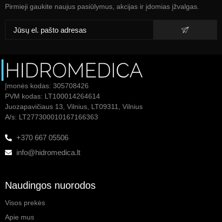
Pirmieji gaukite naujus pasiūlymus, akcijas ir įdomias įžvalgas.
Įmonės kodas: 305708426
PVM kodas: LT100014264614
Juozapavičiaus 13, Vilnius, LT09311, Vilnius
A/s: LT277300010167166363
+370 667 05506
info@hidromedica.lt
Naudingos nuorodos
Visos prekės
Apie mus