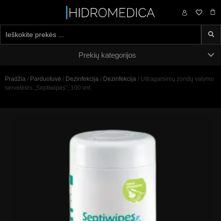
0,00
€
Prekių kategorijos
Pradžia
/
Parduotuvė
/
Dezinfekcija
/
Dezinfekcija
/ Ultragarsinių zondų valymo
servetėlės „Septiwipes”, 100 vnt.