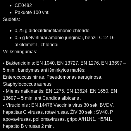
CE0482
Pakuotė 100 vnt.
Sudėtis:
0,25 g didecildimetilamonio chlorido
0,5 g ketvirtiniai amonio junginiai, benzil-C12-16-
alkildimetil-, chloridai.
Veiksmingumas:
• Baktericidinis: EN 1040, EN 13727, EN 1276, EN 13697 –
5 min., bandymas ant išmirkytos marlės:
Enterococcus hir ae, Pseudomonas aeruginosa,
Staphylococcus aureus.
• Mieles naikinantis: EN 1275, EN 13624, EN 1650, EN
13697 – 5 min. ant Candida albicans .
• Virucidinis : EN 14476 Vaccinia virus 30 sek; BVDV,
hepatitas C virusas, rotavirusas, ŽIV 30 sek.; SV40, P
apovavirusas, poliomavirusas, gripo A/H1N1, H5/N1,
hepatito B virusas 2 min.