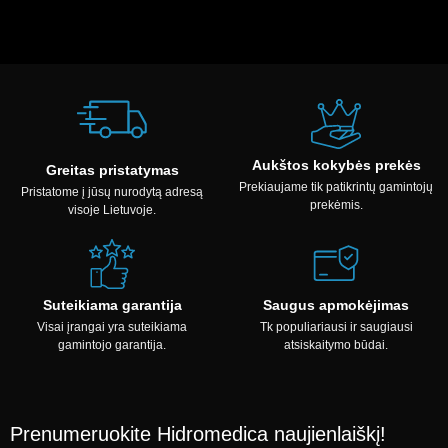
Aukštos kokybės prekės
Greitas pristatymas
Prekiaujame tik patikrintų gamintojų
Pristatome į jūsų nurodytą adresą
prekėmis.
visoje Lietuvoje.
Suteikiama garantija
Saugus apmokėjimas
Visai įrangai yra suteikiama
Tk populiariausi ir saugiausi
gamintojo garantija.
atsiskaitymo būdai.
Prenumeruokite Hidromedica naujienlaiškį!