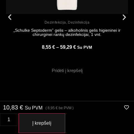
Peržiūrėti
Dezinfekcija
,
Dezinfekcija
„Schulke Septoderm” gelis – alkoholinis gelis higieninei ir
chirurginei rankų dezinfekcijai, 1 vnt.
8,55
€
–
59,29
€
Su PVM
Pridėti į krepšelį
10,83
€
Su PVM
(
8,95
€
be PVM )
Į krepšelį