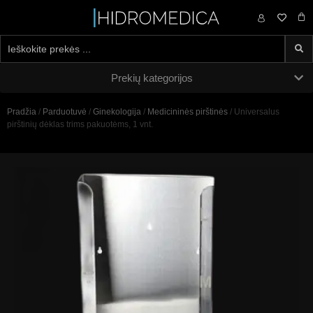
0,00
€
Prekių kategorijos
Pradžia
/
Parduotuvė
/
Ginekologija
/
Medicininės pirštinės
/ Universalus
pirštinių dėklas trims pakuotėms, 1 vnt.