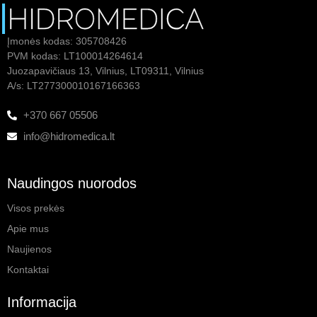
Įmonės kodas: 305708426
PVM kodas: LT100014264614
Juozapavičiaus 13, Vilnius, LT09311, Vilnius
A/s: LT277300010167166363
+370 667 05506
info@hidromedica.lt
Naudingos nuorodos
Visos prekės
Apie mus
Naujienos
Kontaktai
Informacija