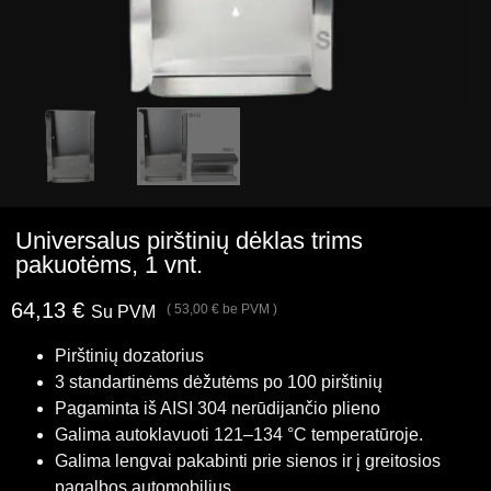
Universalus pirštinių dėklas trims
pakuotėms, 1 vnt.
64,13
€
(
53,00
€
be PVM )
Su PVM
Pirštinių dozatorius
3 standartinėms dėžutėms po 100 pirštinių
Pagaminta iš AISI 304 nerūdijančio plieno
Galima autoklavuoti 121–134 °C temperatūroje.
Galima lengvai pakabinti prie sienos ir į greitosios
pagalbos automobilius.