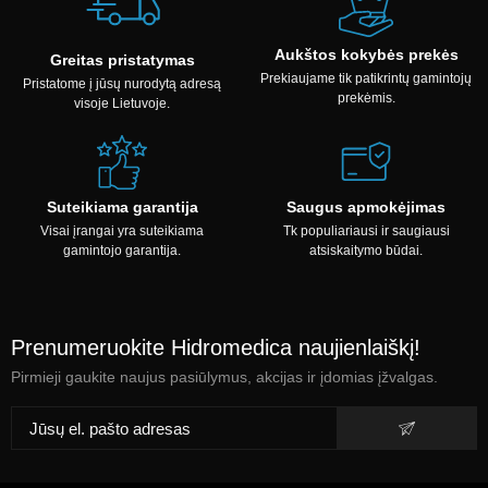
Aukštos kokybės prekės
Greitas pristatymas
Prekiaujame tik patikrintų gamintojų
Pristatome į jūsų nurodytą adresą
prekėmis.
visoje Lietuvoje.
Suteikiama garantija
Saugus apmokėjimas
Visai įrangai yra suteikiama
Tk populiariausi ir saugiausi
gamintojo garantija.
atsiskaitymo būdai.
Prenumeruokite Hidromedica naujienlaiškį!
Pirmieji gaukite naujus pasiūlymus, akcijas ir įdomias įžvalgas.