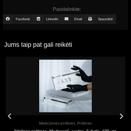
Pasidalinkite:
Facebook
LinkedIn
Email
Spausdinti
Jums taip pat gali reikėti
Peržiūrėti
Medicininės pirštinės
,
Pirštinės