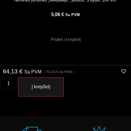
Nitrilinės pirštinės „Medasept”, juodos, S dydis, 100 vnt.
5,06
€
Su PVM
Pridėti į krepšelį
64,13
€
Su PVM
(
53,00
€
be PVM )
Į krepšelį