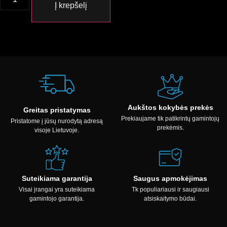
Į krepšelį
Aukštos kokybės prekės
Greitas pristatymas
Prekiaujame tik patikrintų gamintojų
Pristatome į jūsų nurodytą adresą
prekėmis.
visoje Lietuvoje.
Suteikiama garantija
Saugus apmokėjimas
Visai įrangai yra suteikiama
Tk populiariausi ir saugiausi
gamintojo garantija.
atsiskaitymo būdai.