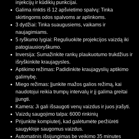
injekcijų ir kūdikių punkcijai.
Galima rinktis iš 12 apšvietimo spalvų: Tinka
skirtingoms odos spalvoms ar aplinkoms.
3 dydžiai: Tinka suaugusiems, vaikams ir
naujagimiams.
5 ryškumo lygiai: Reguliuokite projekcijos vaizdą iki
patogiausioryškumo.
Inversija: Sumažinkite rankų plaukuotumo trukdžius ir
išryškinkite kraujagysles.
Aptikimo režimas: Padidinkite kraujagyslių aptikimo
galimybę.
Miego režimas: Įjunkite mažos galios režimą, kai
naudotojui reikia trumpų intervalų ir jį galima greitai
įjungti.
Kamera: Ji gali išsaugoti venų vaizdus ir juos įrašyti.
Vaizdų saugojimo talpa: 6000 rinkinių
Prijunkite kompiuterį, kad galėtumėte peržiūrėti
saugykloje saugomus vaizdus.
Automatinis išsijungimas be veikimo 35 minutes