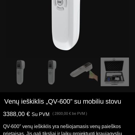
Venų ieškiklis „QV-600” su mobiliu stovu
3388,00
€
(
2800,00
€
be PVM )
Su PVM
QV-600″ venų ieškiklis yra nešiojamasis venų paieškos
prietaisas. Jis gali tiksliai ir laiku projektuoti kraujagyslių