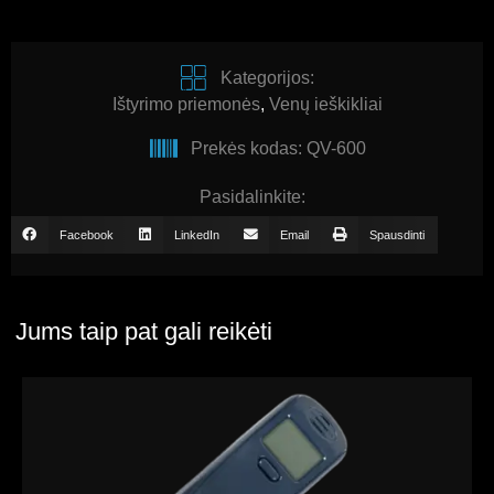
Kategorijos:
Ištyrimo priemonės
,
Venų ieškikliai
Prekės kodas: QV-600
Pasidalinkite:
Facebook
LinkedIn
Email
Spausdinti
Jums taip pat gali reikėti