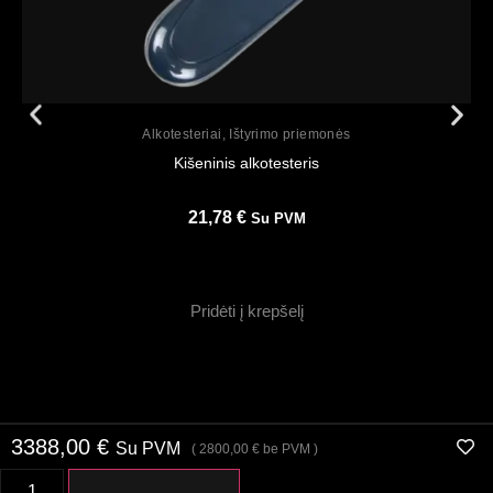
Peržiūrėti
Alkotesteriai
,
Ištyrimo priemonės
Kišeninis alkotesteris
21,78
€
Su PVM
Pridėti į krepšelį
3388,00
€
Su PVM
(
2800,00
€
be PVM )