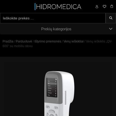
0,00
€
Prekių kategorijos
Pradžia
/
Parduotuvė
/
Ištyrimo priemonės
/
Venų ieškikliai
/ Venų ieškiklis „QV-
600” su mobiliu stovu