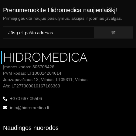
Prenumeruokite Hidromedica naujienlaiškį!
Pirmieji gaukite naujus pasiūlymus, akcijas ir įdomias įžvalgas.
Įmonės kodas: 305708426
PVM kodas: LT100014264614
Juozapavičiaus 13, Vilnius, LT09311, Vilnius
A/s: LT277300010167166363
+370 667 05506
info@hidromedica.lt
Naudingos nuorodos