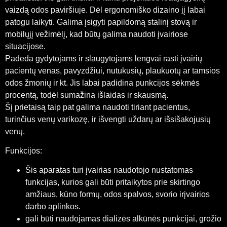
vaizdą odos paviršiuje. Dėl ergonomiško dizaino jį labai
patogu laikyti. Galima įsigyti papildomą stalinį stovą ir
mobilųjį vežimėlį, kad būtų galima naudoti įvairiose
situacijose.
Padeda gydytojams ir slaugytojams lengvai rasti įvairių
pacientų venas, pavyzdžiui, nutukusių, plaukuotų ar tamsios
odos žmonių ir kt. Jis labai padidina punkcijos sėkmės
procentą, todėl sumažina išlaidas ir skausmą.
Šį prietaisą taip pat galima naudoti tiriant pacientus,
turinčius venų varikozę, ir išvengti uždarų ar išsišakojusių
venų.
Funkcijos:
Šis aparatas turi įvairias naudotojo nustatomas
funkcijas, kurios gali būti pritaikytos prie skirtingo
amžiaus, kūno formų, odos spalvos, svorio irįvairios
darbo aplinkos.
gali būti naudojamas dializės alkūnės punkcijai, grožio