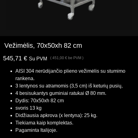
Vežimėlis, 70x50xh 82 cm
545,71
€
(
451,00
€
be PVM )
Su PVM
AISI 304 nerūdijančio plieno vežimėlis su stumimo
rankena.
3 lentynos su atramomis (3,5 cm) iš keturių pusių,
4 besisukantys guminiai ratukai Ø 80 mm.
Dydis: 70x50xh 82 cm
svoris 13 kg
Didžiausia apkrova (x lentyna): 25 kg.
Tiekiama kaip komplektas.
Pagaminta Italijoje.