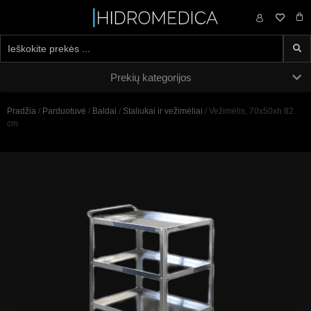
0,00
€
Prekių kategorijos
Pradžia
/
Parduotuvė
/
Baldai
/
Staliukai ir vežimėliai
/ Vežimėlis, 70x50xh 82
cm