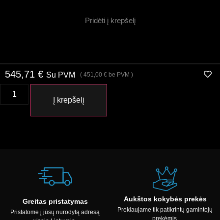
Pridėti į krepšelį
545,71
€
Su PVM
(
451,00
€
be PVM )
Į krepšelį
Aukštos kokybės prekės
Greitas pristatymas
Prekiaujame tik patikrintų gamintojų
Pristatome į jūsų nurodytą adresą
prekėmis.