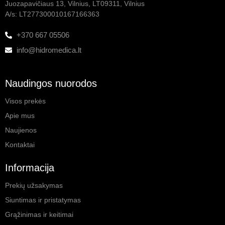
Juozapavičiaus 13, Vilnius, LT09311, Vilnius
A/s: LT277300010167166363
+370 667 05506
info@hidromedica.lt
Naudingos nuorodos
Visos prekės
Apie mus
Naujienos
Kontaktai
Informacija
Prekių užsakymas
Siuntimas ir pristatymas
Grąžinimas ir keitimai