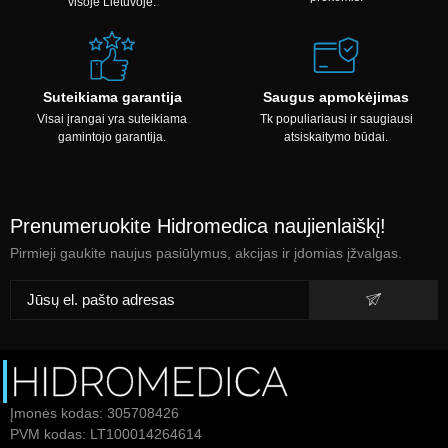
visoje Lietuvoje.
Suteikiama garantija
Saugus apmokėjimas
Visai įrangai yra suteikiama
Tk populiariausi ir saugiausi
gamintojo garantija.
atsiskaitymo būdai.
Prenumeruokite Hidromedica naujienlaiškį!
Pirmieji gaukite naujus pasiūlymus, akcijas ir įdomias įžvalgas.
Įmonės kodas: 305708426
PVM kodas: LT100014264614