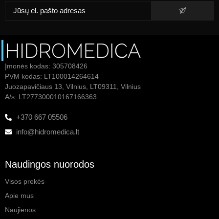
Įmonės kodas: 305708426
PVM kodas: LT100014264614
Juozapavičiaus 13, Vilnius, LT09311, Vilnius
A/s: LT277300010167166363
+370 667 05506
info@hidromedica.lt
Naudingos nuorodos
Visos prekės
Apie mus
Naujienos