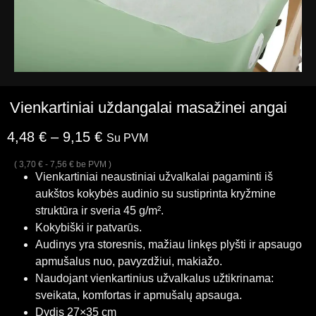
Vienkartiniai uždangalai masažinei angai
4,48
€
–
9,15
€
Su PVM
(
3,70
€
-
7,56
€
be PVM )
Vienkartiniai neaustiniai užvalkalai pagaminti iš
aukštos kokybės audinio su sustiprinta kryžmine
struktūra ir sveria 45 g/m².
Kokybiški ir patvarūs.
Audinys yra storesnis, mažiau linkęs plyšti ir apsaugo
apmušalus nuo, pavyzdžiui, makiažo.
Naudojant vienkartinius užvalkalus užtikrinama:
sveikata, komfortas ir apmušalų apsauga.
Dydis 27×35 cm