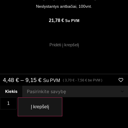
Neslystantys antbačiai, 100vnt.
21,78
€
Su PVM
Pridėti į krepšelį
4,48
€
–
9,15
€
Su PVM
(
3,70
€
-
7,56
€
be PVM )
Kiekis
Į krepšelį