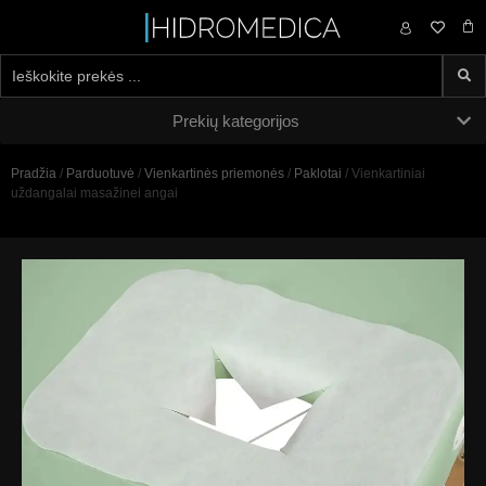
0,00
€
Prekių kategorijos
Pradžia
/
Parduotuvė
/
Vienkartinės priemonės
/
Paklotai
/ Vienkartiniai
uždangalai masažinei angai