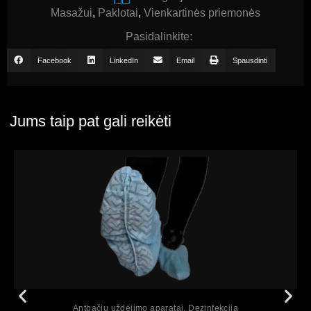
Masažui
,
Paklotai
,
Vienkartinės priemonės
Pasidalinkite:
Facebook
LinkedIn
Email
Spausdinti
Jums taip pat gali reikėti
Peržiūrėti
Antbačių uždėjimo aparatai
,
Dezinfekcija