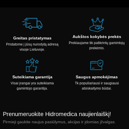
Aukštos kokybės prekės
Greitas pristatymas
Prekiaujame tik patikrintų gamintojų
Pristatome į jūsų nurodytą adresą
prekėmis.
visoje Lietuvoje.
Suteikiama garantija
Saugus apmokėjimas
Visai įrangai yra suteikiama
Tk populiariausi ir saugiausi
gamintojo garantija.
atsiskaitymo būdai.
Prenumeruokite Hidromedica naujienlaiškį!
Pirmieji gaukite naujus pasiūlymus, akcijas ir įdomias įžvalgas.