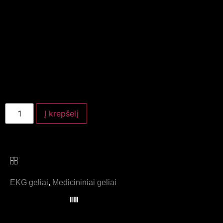
Į krepšelį
Kategorijos:
EKG geliai
,
Medicininiai geliai
Prekės kodas: 8201