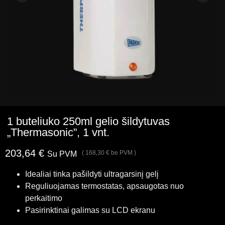
1 buteliuko 250ml gelio šildytuvas
„Thermasonic”, 1 vnt.
203,64
€
(
168,30
€
be PVM )
Su PVM
Idealiai tinka pašildyti ultragarsinį gelį
Reguliuojamas termostatas, apsaugotas nuo
perkaitimo
Pasirinktinai galimas su LCD ekranu