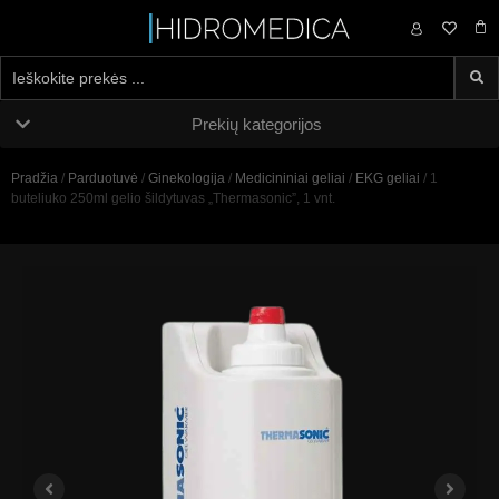
0,00
€
Prekių kategorijos
Pradžia
/
Parduotuvė
/
Ginekologija
/
Medicininiai geliai
/
EKG geliai
/ 1
buteliuko 250ml gelio šildytuvas „Thermasonic”, 1 vnt.