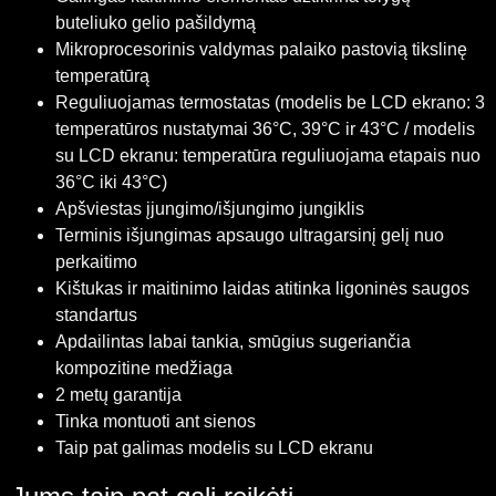
buteliuko gelio pašildymą
Mikroprocesorinis valdymas palaiko pastovią tikslinę
temperatūrą
Reguliuojamas termostatas (modelis be LCD ekrano: 3
temperatūros nustatymai 36°C, 39°C ir 43°C / modelis
su LCD ekranu: temperatūra reguliuojama etapais nuo
36°C iki 43°C)
Apšviestas įjungimo/išjungimo jungiklis
Terminis išjungimas apsaugo ultragarsinį gelį nuo
perkaitimo
Kištukas ir maitinimo laidas atitinka ligoninės saugos
standartus
Apdailintas labai tankia, smūgius sugeriančia
kompozitine medžiaga
2 metų garantija
Tinka montuoti ant sienos
Taip pat galimas modelis su LCD ekranu