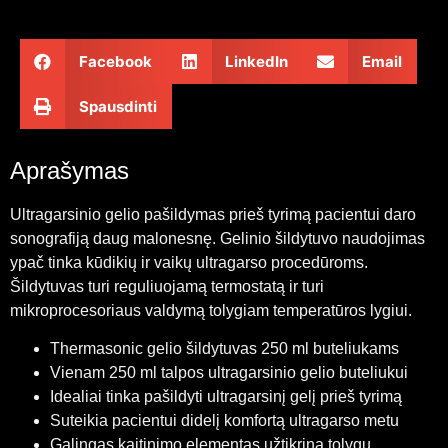
Pasidalinkite:
Facebook
LinkedIn
Email
Spausdinti
Aprašymas
Ultragarsinio gelio pašildymas prieš tyrimą pacientui daro
sonografiją daug malonesnę. Gelinio šildytuvo naudojimas
ypač tinka kūdikių ir vaikų ultragarso procedūroms.
Šildytuvas turi reguliuojamą termostatą ir turi
mikroprocesoriaus valdymą tolygiam temperatūros lygiui.
Thermasonic gelio šildytuvas 250 ml buteliukams
Vienam 250 ml talpos ultragarsinio gelio buteliukui
Idealiai tinka pašildyti ultragarsinį gelį prieš tyrimą
Suteikia pacientui didelį komfortą ultragarso metu
Galingas kaitinimo elementas užtikrina tolygų