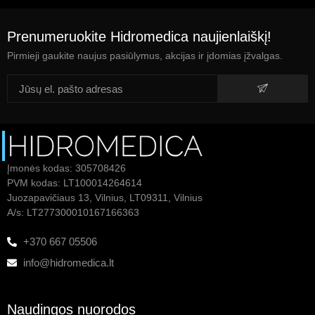
Prenumeruokite Hidromedica naujienlaiškį!
Pirmieji gaukite naujus pasiūlymus, akcijas ir įdomias įžvalgas.
Įmonės kodas: 305708426
PVM kodas: LT100014264614
Juozapavičiaus 13, Vilnius, LT09311, Vilnius
A/s: LT277300010167166363
+370 667 05506
info@hidromedica.lt
Naudingos nuorodos