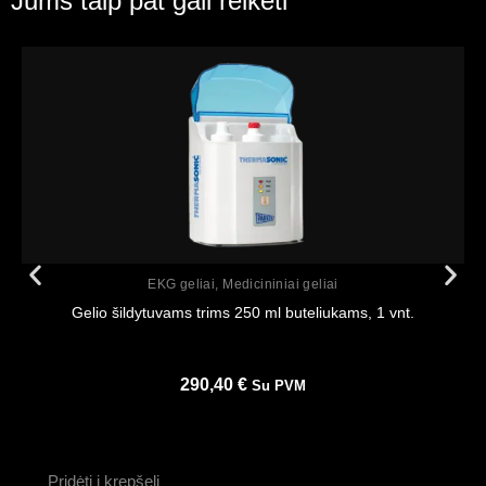
Jums taip pat gali reikėti
Peržiūrėti
EKG geliai
,
Medicininiai geliai
Gelio šildytuvams trims 250 ml buteliukams, 1 vnt.
290,40
€
Su PVM
Pridėti į krepšelį