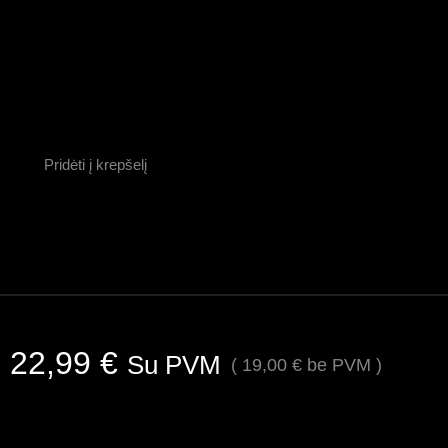
Pridėti į krepšelį
22,99
€
Su PVM
(
19,00
€
be PVM )