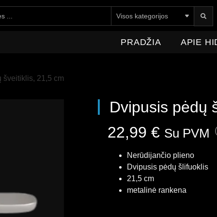
E HIDROMEDICA
NAUJIENOS
KONTAKTAI
PRADŽIA
APIE H
 šveitiklis, 21,5 cm
Dvipusis pėdų š
22,99
€
Su PVM
Nerūdijančio plieno
Dvipusis pėdų šlifuoklis
21,5 cm
metalinė rankena