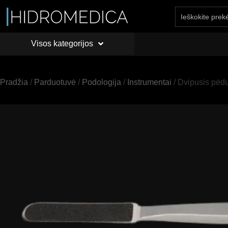
Visos kategorijos
PRADŽIA
API
Visos kategorijos
Pradžia
/
Parduotuvė
/
Podologija
/
Instrumentai
/ Dvipusis pėdų