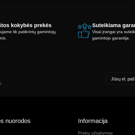
tos kokybės prekės
Suteikiama garan
ujame tik patikrintų gamintojų
Visai įrangai yra sute
mis.
gamintojo garantija.
s.
s nuorodos
Informacija
Prekių užsakymas