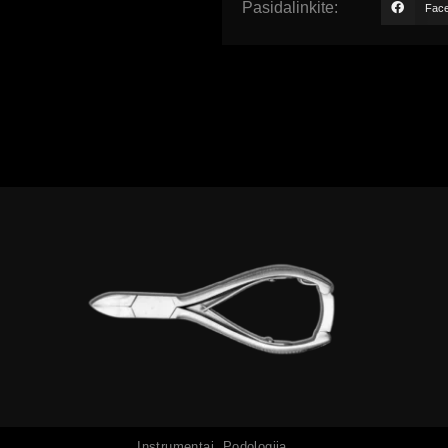
Pasidalinkite:
Fac
Peržiūrėti
Instrumentai
,
Podologija