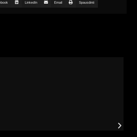
ebook
LinkedIn
Email
Spausdinti