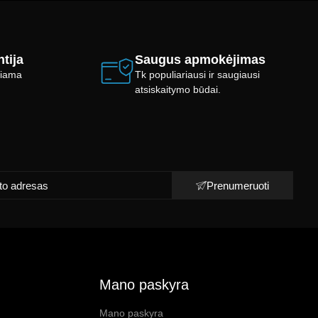
tija
Saugus apmokėjimas
ikiama
Tk populiariausi ir saugiausi
atsiskaitymo būdai.
Prenumeruoti
Mano paskyra
Mano paskyra