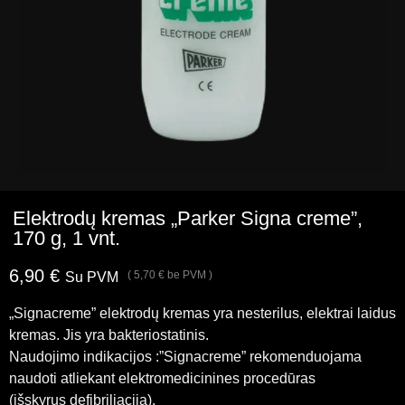
Elektrodų kremas „Parker Signa creme”,
170 g, 1 vnt.
6,90
€
(
5,70
€
be PVM )
Su PVM
„Signacreme” elektrodų kremas yra nesterilus, elektrai laidus
kremas. Jis yra bakteriostatinis.
Naudojimo indikacijos :”Signacreme” rekomenduojama
naudoti atliekant elektromedicinines procedūras
(išskyrus defibriliaciją).