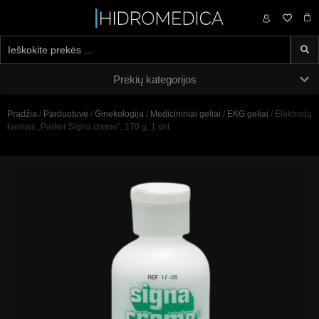
0,00
€
Prekių kategorijos
Pradžia
/
Parduotuvė
/
Ginekologija
/
Medicininiai geliai
/
EKG geliai
/ Elektrodų
kremas „Parker Signa creme”, 170 g, 1 vnt.