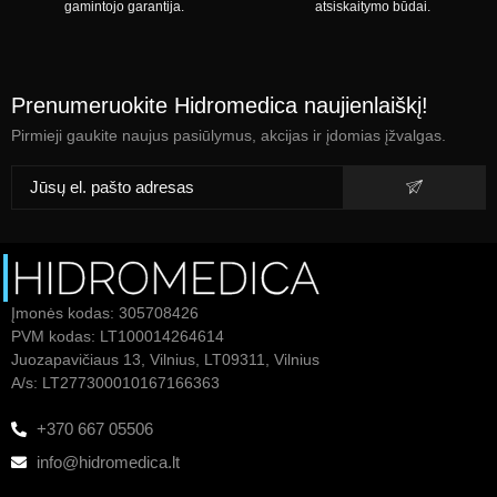
gamintojo garantija.
atsiskaitymo būdai.
Prenumeruokite Hidromedica naujienlaiškį!
Pirmieji gaukite naujus pasiūlymus, akcijas ir įdomias įžvalgas.
Įmonės kodas: 305708426
PVM kodas: LT100014264614
Juozapavičiaus 13, Vilnius, LT09311, Vilnius
A/s: LT277300010167166363
+370 667 05506
info@hidromedica.lt