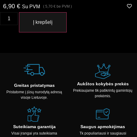
6,90
€
Su PVM
(
5,70
€
be PVM )
Į krepšelį
Aukštos kokybės prekės
Greitas pristatymas
Prekiaujame tik patikrintų gamintojų
Pristatome į jūsų nurodytą adresą
prekėmis.
visoje Lietuvoje.
Suteikiama garantija
Saugus apmokėjimas
Visai įrangai yra suteikiama
Tk populiariausi ir saugiausi