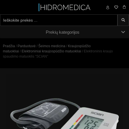
0,00
€
Prekių kategorijos
Pradžia
/
Parduotuvė
/
Šeimos medicina
/
Kraujospūdžio
matuokliai
/
Elektroniniai kraujospūdžio matuokliai
/ Elektroninis kraujo
spaudimo matuoklis “SCIAN”