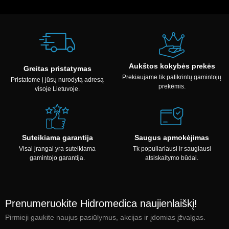
Aukštos kokybės prekės
Greitas pristatymas
Prekiaujame tik patikrintų gamintojų
Pristatome į jūsų nurodytą adresą
prekėmis.
visoje Lietuvoje.
Suteikiama garantija
Saugus apmokėjimas
Visai įrangai yra suteikiama
Tk populiariausi ir saugiausi
gamintojo garantija.
atsiskaitymo būdai.
Prenumeruokite Hidromedica naujienlaiškį!
Pirmieji gaukite naujus pasiūlymus, akcijas ir įdomias įžvalgas.