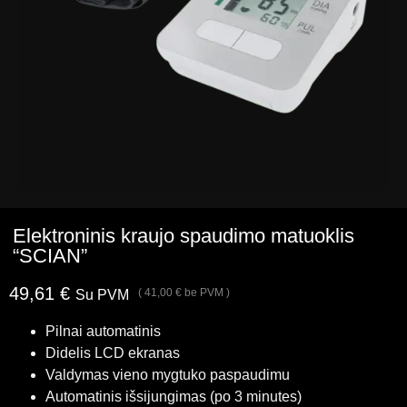
Elektroninis kraujo spaudimo matuoklis
“SCIAN”
49,61
€
(
41,00
€
be PVM )
Su PVM
Pilnai automatinis
Didelis LCD ekranas
Valdymas vieno mygtuko paspaudimu
Automatinis išsijungimas (po 3 minutes)