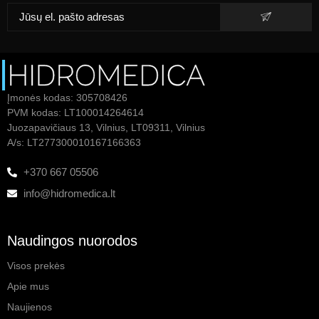
Įmonės kodas: 305708426
PVM kodas: LT100014264614
Juozapavičiaus 13, Vilnius, LT09311, Vilnius
A/s: LT277300010167166363
+370 667 05506
info@hidromedica.lt
Naudingos nuorodos
Visos prekės
Apie mus
Naujienos