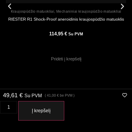
Peržiūrėti
Kraujospūdžio matuokliai
,
Mechaniniai kraujospūdžio matuokliai
RIESTER R1 Shock-Proof aneroidinis kraujospūdžio matuoklis
114,95
€
Su PVM
Pridėti į krepšelį
49,61
€
Su PVM
(
41,00
€
be PVM )
Į krepšelį