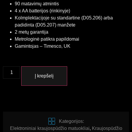
90 matavimų atmintis
4 x AA batterijos (rinkinyje)
Kolmplektacijoje su standartine (D05.206) arba
padidinta (D05.207) manžete
2 metų garantija
Metrologinė patikra papildomai
Gamintojas – Timesco, UK
Į krepšelį
Kategorijos:
Elektroniniai kraujospūdžio matuokliai
,
Kraujospūdžio