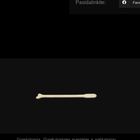
Pasidalinkite:
Fac
Peržiūrėti
Ginekologija
,
Ginekologinės mentelės ir aplikatoriai