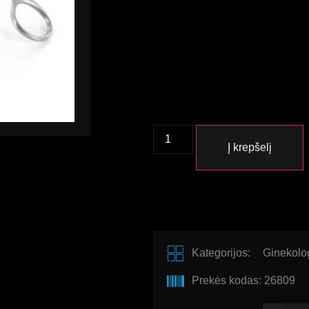
Į krepšelį
Kategorijos:
Ginekolo
Prekės kodas: 26809