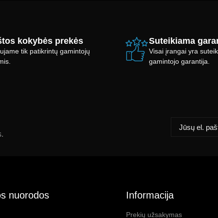
tos kokybės prekės
Suteikiama garan
ujame tik patikrintų gamintojų
Visai įrangai yra sute
mis.
gamintojo garantija.
s.
s nuorodos
Informacija
Prekių užsakymas