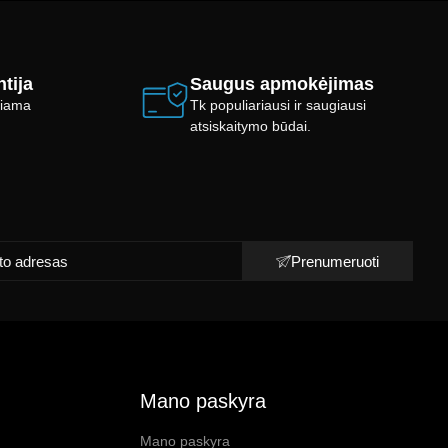
tija
Saugus apmokėjimas
ikiama
Tk populiariausi ir saugiausi
atsiskaitymo būdai.
Prenumeruoti
Mano paskyra
Mano paskyra