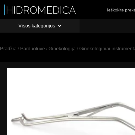
Visos kategorijos
PRADŽIA
API
Visos kategorijos
Pradžia
/
Parduotuvė
/
Ginekologija
/
Ginekologiniai instrument