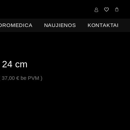
0,00
€
IDROMEDICA
NAUJIENOS
KONTAKTAI
 24 cm
(
37,00
€
be PVM )