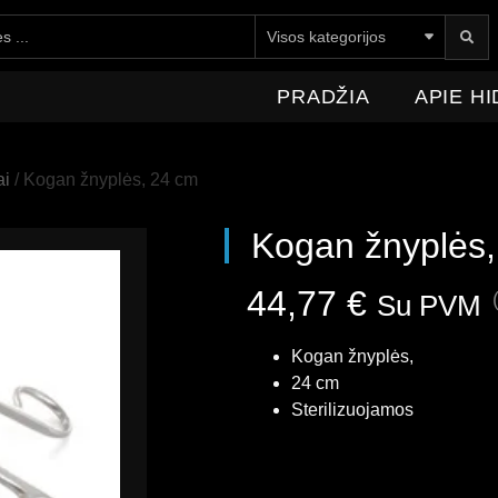
E HIDROMEDICA
NAUJIENOS
KONTAKTAI
PRADŽIA
APIE H
ai
/ Kogan žnyplės, 24 cm
Kogan žnyplės,
44,77
€
Su PVM
Kogan žnyplės,
24 cm
Sterilizuojamos