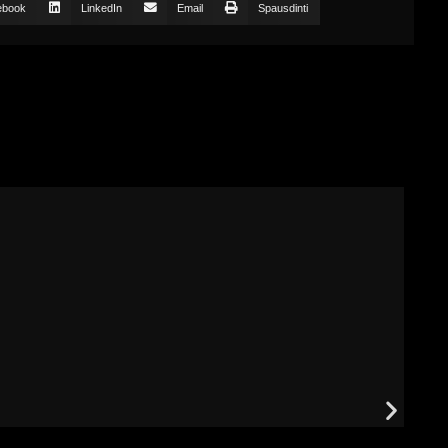
ebook
LinkedIn
Email
Spausdinti