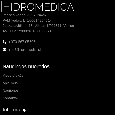
Įmonės kodas: 305708426
PVM kodas: LT100014264614
Juozapavičiaus 13, Vilnius, LT09311, Vilnius
A/s: LT277300010167166363
+370 667 05506
info@hidromedica.lt
Naudingos nuorodos
Visos prekės
Apie mus
Naujienos
Kontaktai
Informacija