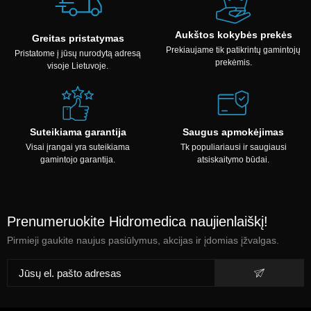
Aukštos kokybės prekės
Greitas pristatymas
Prekiaujame tik patikrintų gamintojų
Pristatome į jūsų nurodytą adresą
prekėmis.
visoje Lietuvoje.
Suteikiama garantija
Saugus apmokėjimas
Visai įrangai yra suteikiama
Tk populiariausi ir saugiausi
gamintojo garantija.
atsiskaitymo būdai.
Prenumeruokite Hidromedica naujienlaiškį!
Pirmieji gaukite naujus pasiūlymus, akcijas ir įdomias įžvalgas.