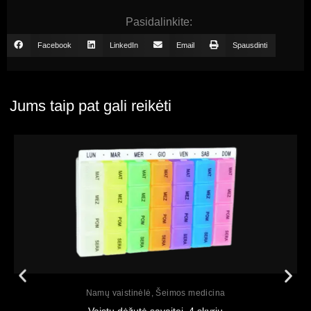
Pasidalinkite:
Facebook
LinkedIn
Email
Spausdinti
Jums taip pat gali reikėti
Peržiūrėti
Namų vaistinėlė
,
Šeimos medicina