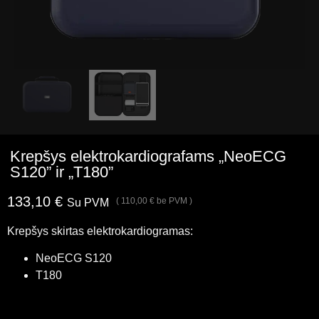
Krepšys elektrokardiografams „NeoECG
S120” ir „T180”
133,10
€
(
110,00
€
be PVM )
Su PVM
Krepšys skirtas elektrokardiogramas:
NeoECG S120
T180