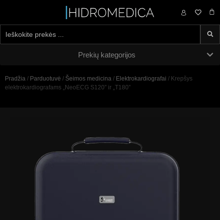
0,00
€
Prekių kategorijos
Pradžia
/
Parduotuvė
/
Šeimos medicina
/
Elektrokardiografai
/ Krepšys
elektrokardiografams „NeoECG S120” ir „T180”