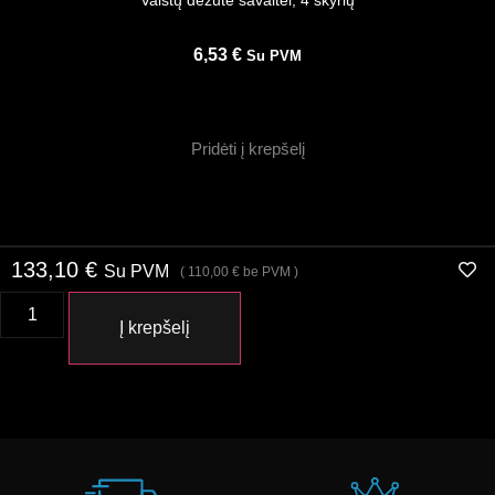
Vaistų dėžutė savaitei, 4 skyrių
6,53
€
Su PVM
Pridėti į krepšelį
133,10
€
Su PVM
(
110,00
€
be PVM )
Į krepšelį