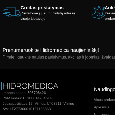
Greitas pristatymas
Aukš
Pristatome į jūsų nurodytą adresą
Prekia
visoje Lietuvoje.
prekė
Prenumeruokite Hidromedica naujienlaiškį!
Pirmieji gaukite naujus pasiūlymus, akcijas ir įdomias įžvalga
Naudingo
Įmonės kodas: 305708426
PVM kodas: LT100014264614
Visos prekės
Juozapavičiaus 13, Vilnius, LT09311, Vilnius
Apie mus
A/s: LT277300010167166363
Naujienos