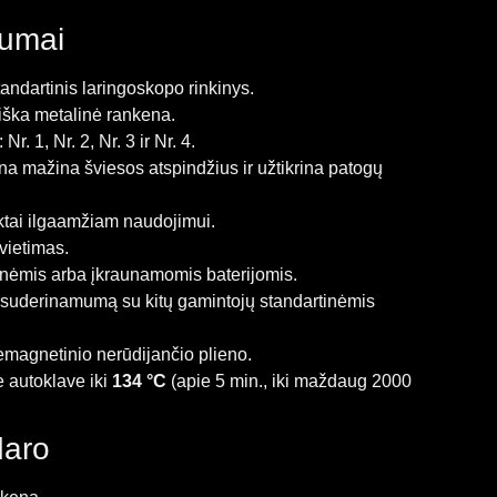
lumai
andartinis laringoskopo rinkinys.
ška metalinė rankena.
r. 1, Nr. 2, Nr. 3 ir Nr. 4.
na mažina šviesos atspindžius ir užtikrina patogų
ktai ilgaamžiam naudojimui.
ietimas.
inėmis arba įkraunamomis baterijomis.
a suderinamumą su kitų gamintojų standartinėmis
magnetinio nerūdijančio plieno.
e autoklave iki
134 °C
(apie 5 min., iki maždaug 2000
daro