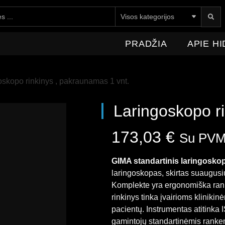
E HIDROMEDICA
NAUJIENOS
KONTAKTAI
PRADŽIA
APIE H
oskopo rinkinys , pakraunamas 1 vnt.
Laringoskopo r
173,03
€
Su PV
GIMA standartinis laringosko
laringoskopas, skirtas suaugusių
Komplekte yra ergonomiška ranke
rinkinys tinka įvairioms klinik
pacientų. Instrumentas atitinka
gamintojų standartinėmis ranke