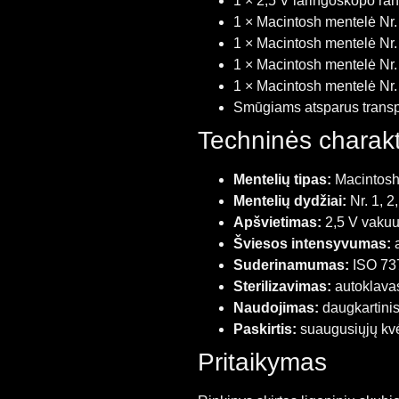
1 × 2,5 V laringoskopo ra
1 × Macintosh mentelė Nr.
1 × Macintosh mentelė Nr.
1 × Macintosh mentelė Nr.
1 × Macintosh mentelė Nr.
Smūgiams atsparus transpo
Techninės charakt
Mentelių tipas:
Macintos
Mentelių dydžiai:
Nr. 1, 2,
Apšvietimas:
2,5 V vaku
Šviesos intensyvumas:
a
Suderinamumas:
ISO 73
Sterilizavimas:
autoklavas
Naudojimas:
daugkartini
Paskirtis:
suaugusiųjų kvė
Pritaikymas