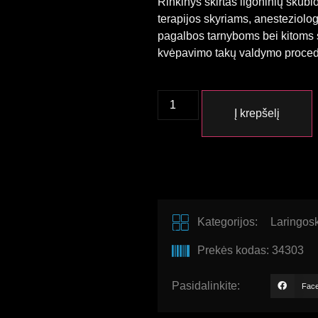
Rinkinys skirtas ligoninių skub
terapijos skyriams, anesteziolog
pagalbos tarnyboms bei kitoms s
kvėpavimo takų valdymo proced
Į krepšelį
Kategorijos:
Laringos
Prekės kodas: 34303
Pasidalinkite:
Fac