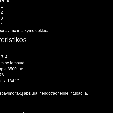
nkena
 1
 2
 3
 4
rtavimo ir laikymo dėklas.
eristikos
h
 3, 4
uminė lemputė
pie 3500 lux
76
 iki 134 °C
s
pavimo takų apžiūra ir endotrachėjinė intubacija.