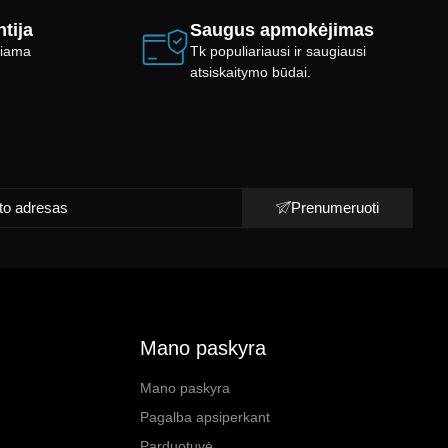
tija
Saugus apmokėjimas
ikiama
Tk populiariausi ir saugiausi
atsiskaitymo būdai.
Prenumeruoti
Mano paskyra
Mano paskyra
Pagalba apsiperkant
Parduotuvė