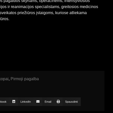
ios pagalbos skyriams, operacinėms, intensyviosios
ijos ir reanimacijos specialistams, greitosios medicinos
veikatos priežiūros įstaigoms, kuriose atliekama
ūros.
kopai
,
Pirmoji pagalba
ebook
LinkedIn
Email
Spausdinti