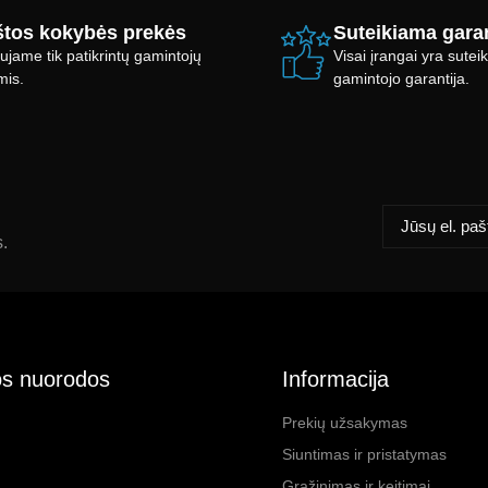
tos kokybės prekės
Suteikiama garan
ujame tik patikrintų gamintojų
Visai įrangai yra sute
mis.
gamintojo garantija.
s.
s nuorodos
Informacija
Prekių užsakymas
Siuntimas ir pristatymas
Grąžinimas ir keitimai