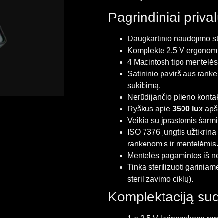
Pagrindiniai priva
Daugkartinio naudojimo st
Komplekte 2,5 V ergonomi
4 Macintosh tipo mentelės: N
Satininio paviršiaus ranke
sukibimą.
Nerūdijančio plieno konta
Ryškus apie
3500 lux
apšv
Veikia su įprastomis šarm
ISO 7376 jungtis užtikrin
rankenomis ir mentelėmis.
Mentelės pagamintos iš ne
Tinka sterilizuoti gariniam
sterilizavimo ciklų).
Komplektaciją su