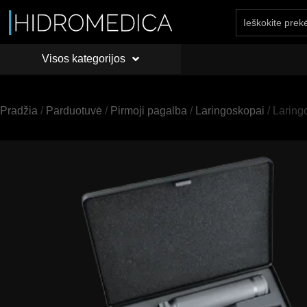
Visos kategorijos
PRADŽIA
API
Visos kategorijos
Pradžia
/
Parduotuvė
/
Pirmoji pagalba
/
Laringoskopai
/ Laring