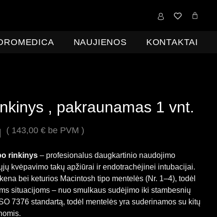
0,00
€
IDROMEDICA
NAUJIENOS
KONTAKTAI
inkinys , pakraunamas 1 vnt.
(
143,00
€
be PVM )
M
po rinkinys
– profesionalus daugkartinio naudojimo
jų kvėpavimo takų apžiūrai ir endotrachėjinei intubacijai.
na bei keturios Macintosh tipo mentelės (Nr. 1–4), todėl
inėms situacijoms – nuo smulkaus sudėjimo iki stambesnių
 ISO 7376 standartą, todėl mentelės yra suderinamos su kitų
nomis.