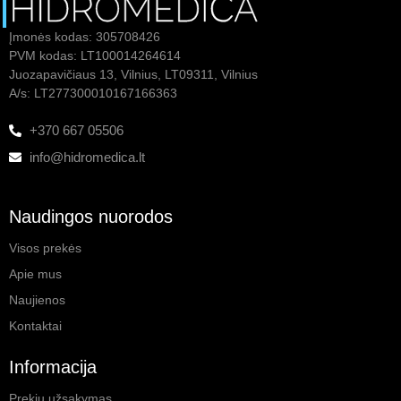
Įmonės kodas: 305708426
PVM kodas: LT100014264614
Juozapavičiaus 13, Vilnius, LT09311, Vilnius
A/s: LT277300010167166363
+370 667 05506
info@hidromedica.lt
Naudingos nuorodos
Visos prekės
Apie mus
Naujienos
Kontaktai
Informacija
Prekių užsakymas