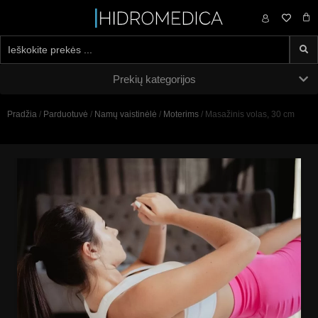
0,00
€
Prekių kategorijos
Pradžia
/
Parduotuvė
/
Namų vaistinėlė
/
Moterims
/ Masažinis volas, 30 cm