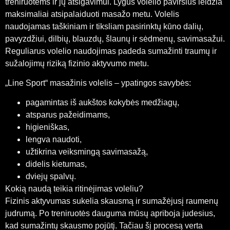
treniruotėms ir jų atsigavimui. Lygus volelio paviršius leidžia
maksimaliai atsipalaiduoti masažo metu. Volelis
naudojamas taškiniam ir tiksliam pasirinktų kūno dalių,
pavyzdžiui, dilbių, blauzdų, šlaunų ir sėdmenų, savimasažui.
Reguliarus volelio naudojimas padeda sumažinti traumų ir
sužalojimų riziką fizinio aktyvumo metu.
„Line Sport“ masažinis volelis – ypatingos savybės:
pagamintas iš aukštos kokybės medžiagų,
atsparus pažeidimams,
higieniškas,
lengva naudoti,
užtikrina veiksmingą savimasažą,
didelis kietumas,
dviejų spalvų.
Kokią naudą teikia ritinėjimas voleliu?
Fizinis aktyvumas sukelia skausmą ir sumažėjusį raumenų
judrumą. Po treniruotės dauguma mūsų apriboja judesius,
kad sumažintų skausmo pojūtį. Tačiau šį procesą verta