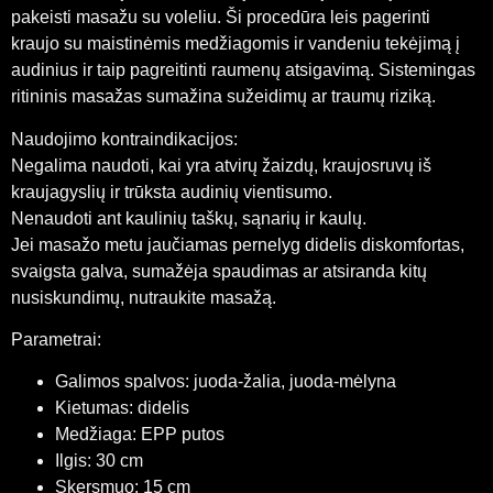
pakeisti masažu su voleliu. Ši procedūra leis pagerinti
kraujo su maistinėmis medžiagomis ir vandeniu tekėjimą į
audinius ir taip pagreitinti raumenų atsigavimą. Sistemingas
ritininis masažas sumažina sužeidimų ar traumų riziką.
Naudojimo kontraindikacijos:
Negalima naudoti, kai yra atvirų žaizdų, kraujosruvų iš
kraujagyslių ir trūksta audinių vientisumo.
Nenaudoti ant kaulinių taškų, sąnarių ir kaulų.
Jei masažo metu jaučiamas pernelyg didelis diskomfortas,
svaigsta galva, sumažėja spaudimas ar atsiranda kitų
nusiskundimų, nutraukite masažą.
Parametrai:
Galimos spalvos: juoda-žalia, juoda-mėlyna
Kietumas: didelis
Medžiaga: EPP putos
Ilgis: 30 cm
Skersmuo: 15 cm