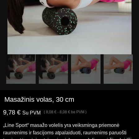
Masažinis volas, 30 cm
9,78
€
(
8,08
€
-
8,08
€
be PVM )
Su PVM
„Line Sport“ masažo volelis yra veiksminga priemonė
raumenims ir fascijoms atpalaiduoti, raumenims paruošti