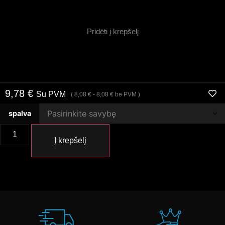
Pridėti į krepšelį
9,78
€
Su PVM
(
8,08
€
-
8,08
€
be PVM )
spalva
Į krepšelį