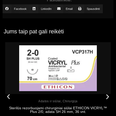
Facebook
LinkedIn
Email
Spausdinti
Jums taip pat gali reikėti
Peržiūrėti
Adatos ir siūlai
,
Chirurgija
Sterilūs rezorbuojami chirurginiai siūlai ETHICON VICRYL™
Plus 2/0, adata SH 26 mm, 36 vnt.