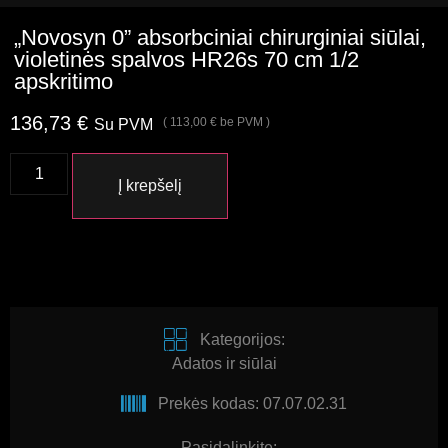
„Novosyn 0” absorbciniai chirurginiai siūlai,
violetinės spalvos HR26s 70 cm 1/2
apskritimo
136,73
€
(
113,00
€
be PVM )
Su PVM
Į krepšelį
Kategorijos:
Adatos ir siūlai
Prekės kodas: 07.07.02.31
Pasidalinkite: