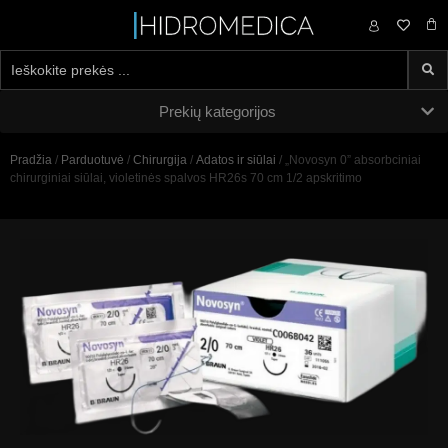
0,00
€
Prekių kategorijos
Pradžia
/
Parduotuvė
/
Chirurgija
/
Adatos ir siūlai
/ „Novosyn 0” absorbciniai
chirurginiai siūlai, violetinės spalvos HR26s 70 cm 1/2 apskritimo