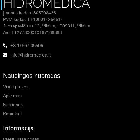
Įmonės kodas: 305708426
PVM kodas: LT100014264614
Juozapavičiaus 13, Vilnius, LT09311, Vilnius
A/s: LT277300010167166363
+370 667 05506
info@hidromedica.lt
Naudingos nuorodos
Visos prekės
Apie mus
Naujienos
Kontaktai
Informacija
Prekių užsakymas