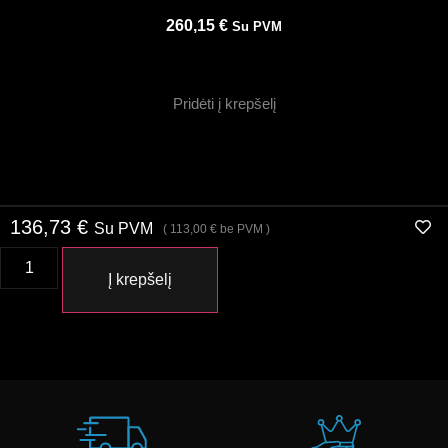
260,15
€
Su PVM
Pridėti į krepšelį
136,73
€
Su PVM
(
113,00
€
be PVM )
Į krepšelį