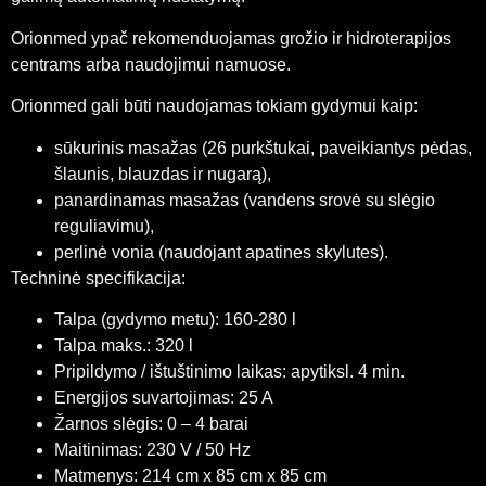
Orionmed ypač rekomenduojamas grožio ir hidroterapijos
centrams arba naudojimui namuose.
Orionmed gali būti naudojamas tokiam gydymui kaip:
sūkurinis masažas (26 purkštukai, paveikiantys pėdas,
šlaunis, blauzdas ir nugarą),
panardinamas masažas (vandens srovė su slėgio
reguliavimu),
perlinė vonia (naudojant apatines skylutes).
Techninė specifikacija:
Talpa (gydymo metu): 160-280 l
Talpa maks.: 320 l
Pripildymo / ištuštinimo laikas: apytiksl. 4 min.
Energijos suvartojimas: 25 A
Žarnos slėgis: 0 – 4 barai
Maitinimas: 230 V / 50 Hz
Matmenys: 214 cm x 85 cm x 85 cm