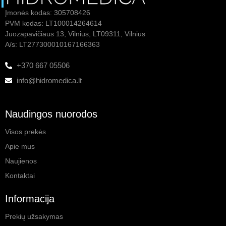
Įmonės kodas: 305708426
PVM kodas: LT100014264614
Juozapavičiaus 13, Vilnius, LT09311, Vilnius
A/s: LT277300010167166363
+370 667 05506
info@hidromedica.lt
Naudingos nuorodos
Visos prekės
Apie mus
Naujienos
Kontaktai
Informacija
Prekių užsakymas