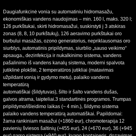
Daugiafunkcinė vonia su automatiniu hidromasažu,
ekonomiškas vandens naudojimas – min. 160 l, maks. 320 l;
126 purkštukai, skirti hidromasažui, suskirstyti į 3 atskiras
zonas (8, 8, 10 purkštukų), 126 aeravimo purkštukai oro
burbului masažas, ozono generatorius, nepriklausomas oro
siurblys, automatinis pripildymas, siurblio „sauso veikimo“
apsauga., dezinfekcija ir nukalkinimo sistema, vandens
pašalinimo iš vandens kanalų sistema, moderni spalvota
jutiklinė plokštė, 2 temperatūros jutikliai (matavimas
užpildant vonią ir gydymo metu), palaiko vandens
temperatūrą
automatiškai (šildytuvas), šilto ir šalto vandens dušas,
galvos atrama, laipteliai.3 standartinės programos. Trumpas
pripildymo/išleidimo laikas (~ 4 min.), šildymo sistema
palaiko vandens temperatūrą automatiškai. Papildomai:
žarna rankiniam masažui (+1860 eur), chromoterapija 12
pavienių šviesos šaltinių (+455 eur), 24 (+670 eur), 36 (+945
eur),garso sistema (+940 eur), kvapo kontaineris, dozavimas