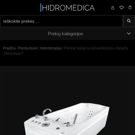
0,00
€
Prekių kategorijos
Pradžia
/
Parduotuvė
/
Hidroterapija
/ Perlinė vonia su povandeniniu masažu
„Orionmed I”