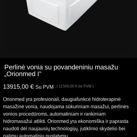
Perlinė vonia su povandeniniu masažu
„Orionmed I”
13915,00
€
(
11500,00
€
be PVM )
Su PVM
Orionmed yra profesionali, daugiafunkcė hidroterapinė
masažinė vonia, naudojama sūkuriniam masažui, perlinės
vonios procedūroms, automatiniam ir rankiniam
hidromasažui atlikti. Orionmed yra ekonomiška ir paprasta
naudoti dėl naujausių technologijų, jutiklinio skydelio bei
galimų automatinių nustatymų.