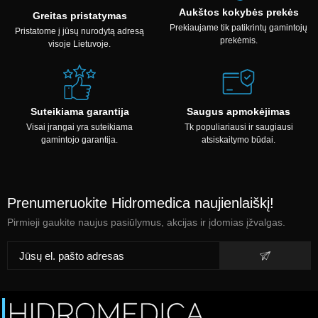
Aukštos kokybės prekės
Greitas pristatymas
Prekiaujame tik patikrintų gamintojų
Pristatome į jūsų nurodytą adresą
prekėmis.
visoje Lietuvoje.
Suteikiama garantija
Saugus apmokėjimas
Visai įrangai yra suteikiama
Tk populiariausi ir saugiausi
gamintojo garantija.
atsiskaitymo būdai.
Prenumeruokite Hidromedica naujienlaiškį!
Pirmieji gaukite naujus pasiūlymus, akcijas ir įdomias įžvalgas.