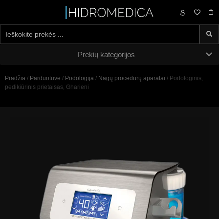
0,00
€
Prekių kategorijos
Pradžia
/
Parduotuvė
/
Podologija
/
Nagų procedūrų aparatai
/ Podologinis,
pedikiūrinis prietaisas, Gharieni