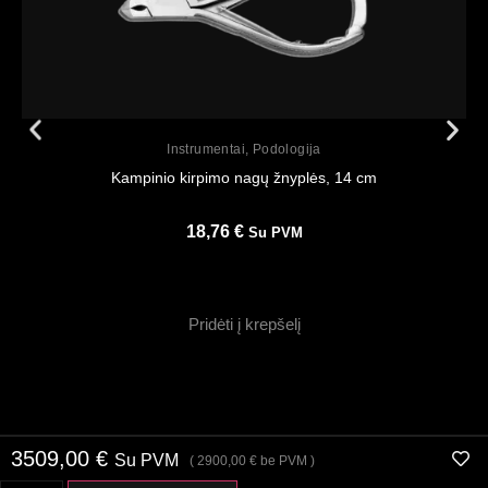
Peržiūrėti
Instrumentai
,
Podologija
Kampinio kirpimo nagų žnyplės, 14 cm
18,76
€
Su PVM
Pridėti į krepšelį
3509,00
€
Su PVM
(
2900,00
€
be PVM )