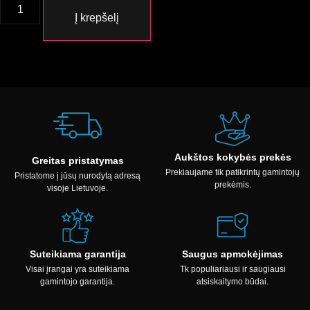
Į krepšelį
Aukštos kokybės prekės
Greitas pristatymas
Prekiaujame tik patikrintų gamintojų
Pristatome į jūsų nurodytą adresą
prekėmis.
visoje Lietuvoje.
Suteikiama garantija
Saugus apmokėjimas
Visai įrangai yra suteikiama
Tk populiariausi ir saugiausi
gamintojo garantija.
atsiskaitymo būdai.