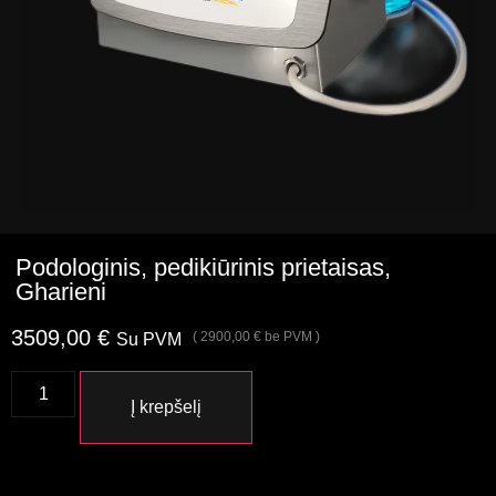
Podologinis, pedikiūrinis prietaisas,
Gharieni
3509,00
€
(
2900,00
€
be PVM )
Su PVM
Į krepšelį