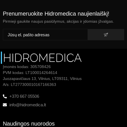
Prenumeruokite Hidromedica naujienlaiškį!
Pirmieji gaukite naujus pasiūlymus, akcijas ir įdomias įžvalgas.
Įmonės kodas: 305708426
PVM kodas: LT100014264614
Juozapavičiaus 13, Vilnius, LT09311, Vilnius
A/s: LT277300010167166363
+370 667 05506
info@hidromedica.lt
Naudingos nuorodos