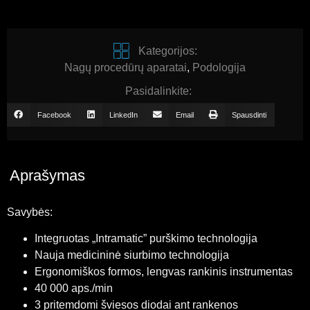
Kategorijos:
Nagų procedūrų aparatai
,
Podologija
Pasidalinkite:
Facebook
LinkedIn
Email
Spausdinti
Aprašymas
Savybės:
Integruotas „Intramatic” purškimo technologija
Nauja medicininė siurbimo technologija
Ergonomiškos formos, lengvas rankinis instrumentas
40 000 aps./min
3 pritemdomi šviesos diodai ant rankenos