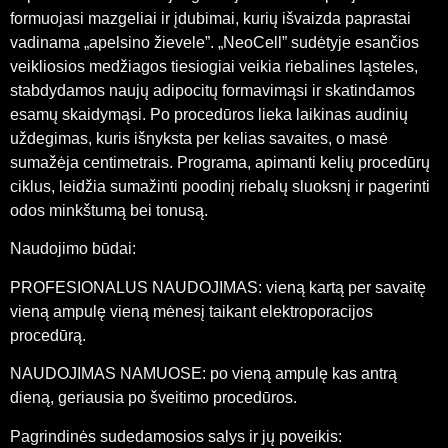
formuojasi mazgeliai ir įdubimai, kurių išvaizda paprastai
vadinama „apelsino žievele”. „NeoCell” sudėtyje esančios
veikliosios medžiagos tiesiogiai veikia riebalines ląsteles,
stabdydamos naujų adipocitų formavimąsi ir skatindamos
esamų skaidymąsi. Po procedūros lieka laikinas audinių
uždegimas, kuris išnyksta per kelias savaites, o masė
sumažėja centimetrais. Programa, apimanti kelių procedūrų
ciklus, leidžia sumažinti poodinį riebalų sluoksnį ir pagerinti
odos minkštumą bei tonusą.
Naudojimo būdai:
PROFESIONALUS NAUDOJIMAS: vieną kartą per savaitę
vieną ampulę vieną mėnesį taikant elektroporacijos
procedūrą.
NAUDOJIMAS NAMUOSE: po vieną ampulę kas antrą
dieną, geriausia po šveitimo procedūros.
Pagrindinės sudedamosios salys ir jų poveikis: