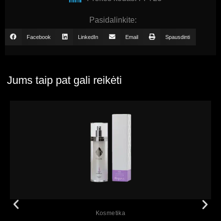
Pasidalinkite:
Facebook
LinkedIn
Email
Spausdinti
Jums taip pat gali reikėti
Peržiūrėti
Kosmetika