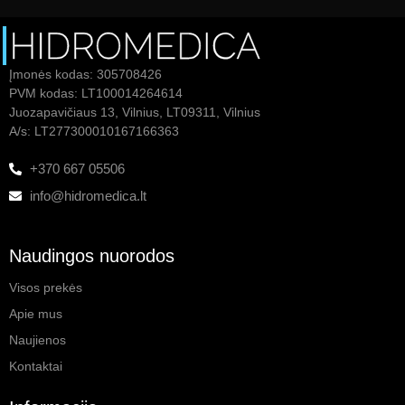
Įmonės kodas: 305708426
PVM kodas: LT100014264614
Juozapavičiaus 13, Vilnius, LT09311, Vilnius
A/s: LT277300010167166363
+370 667 05506
info@hidromedica.lt
Naudingos nuorodos
Visos prekės
Apie mus
Naujienos
Kontaktai