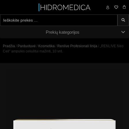
0,00
€
Prekių kategorijos
Pradžia
/
Parduotuvė
/
Kosmetika
/
Renlive Profesionali linija
/ „RENLIVE Neo
Cell” ampulės celiulitui mažinti, 10 vnt.