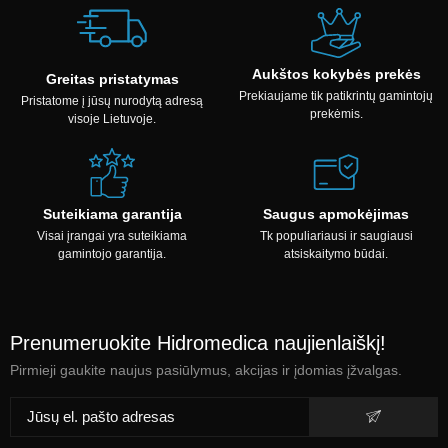
Aukštos kokybės prekės
Greitas pristatymas
Prekiaujame tik patikrintų gamintojų
Pristatome į jūsų nurodytą adresą
prekėmis.
visoje Lietuvoje.
Suteikiama garantija
Saugus apmokėjimas
Visai įrangai yra suteikiama
Tk populiariausi ir saugiausi
gamintojo garantija.
atsiskaitymo būdai.
Prenumeruokite Hidromedica naujienlaiškį!
Pirmieji gaukite naujus pasiūlymus, akcijas ir įdomias įžvalgas.