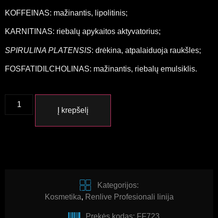
KOFFEINAS: mažinantis, lipolitinis;
KARNITINAS: riebalų apykaitos aktyvatorius;
SPIRULINA PLATENSIS
: drėkina, atpalaiduoja raukšles;
FOSFATIDILCHOLINAS: mažinantis, riebalų emulsiklis.
Į krepšelį
Kategorijos:
Kosmetika
,
Renlive Profesionali linija
Prekės kodas: FF723