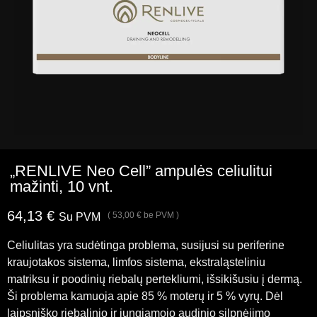
„RENLIVE Neo Cell” ampulės celiulitui
mažinti, 10 vnt.
64,13
€
(
53,00
€
be PVM )
Su PVM
Celiulitas yra sudėtinga problema, susijusi su periferine
kraujotakos sistema, limfos sistema, ekstraląsteliniu
matriksu ir poodinių riebalų pertekliumi, išsikišusiu į dermą.
Ši problema kamuoja apie 85 % moterų ir 5 % vyrų. Dėl
laipsniško riebalinio ir jungiamojo audinio silpnėjimo