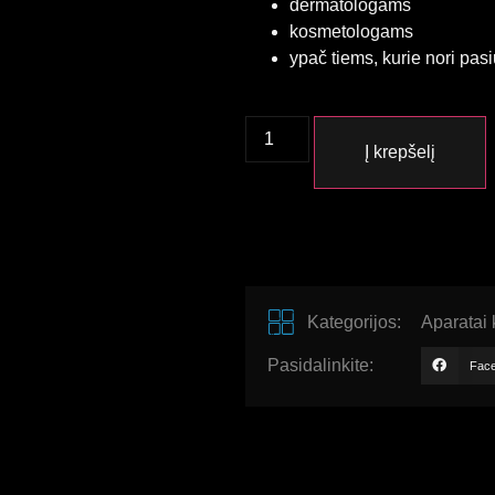
dermatologams
kosmetologams
ypač tiems, kurie nori pasiū
Į krepšelį
Kategorijos:
Aparatai
Pasidalinkite:
Fac