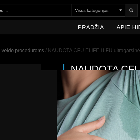
E HIDROMEDICA
NAUJIENOS
KONTAKTAI
PRADŽIA
APIE H
i veido procedūroms
/ NAUDOTA CFU ELIFE HIFU ultragarsinė sis
NAUDOTA CFU E
sistema veido li
18150,00
€
Su 
NAUDOTA CFU ÈLIFE
– tai p
Ultrasound) technologija, skirta:
odos stangrinimui ir lifting
raukšlių mažinimui