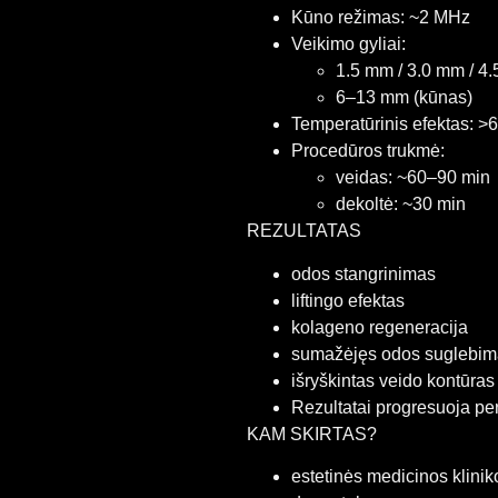
Kūno režimas: ~2 MHz
Veikimo gyliai:
1.5 mm / 3.0 mm / 4
6–13 mm (kūnas)
Temperatūrinis efektas: >
Procedūros trukmė:
veidas: ~60–90 min
dekoltė: ~30 min
REZULTATAS
odos stangrinimas
liftingo efektas
kolageno regeneracija
sumažėjęs odos suglebim
išryškintas veido kontūras
Rezultatai progresuoja pe
KAM SKIRTAS?
estetinės medicinos klini