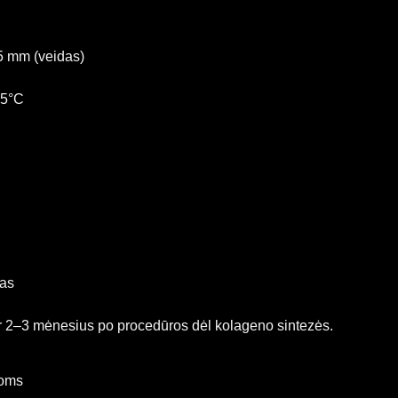
.5 mm (veidas)
65°C
as
r 2–3 mėnesius po procedūros dėl kolageno sintezės.
koms