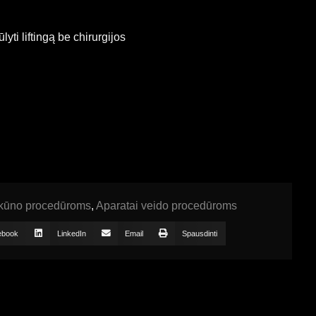
lyti liftingą be chirurgijos
 kūno procedūroms
,
Aparatai veido procedūroms
ebook
LinkedIn
Email
Spausdinti