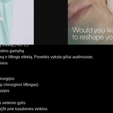
r riebalų mažinimui
sluoksnius (įskaitant SMAS), skatindama natūralią
ginės intervencijos.
tragarsą, kuris:
nį efektą (>65°C)
lastino gamybą
ą ir liftingo efektą. Poveikis vyksta giliai audiniuose,
iaus.
irurgijos
 chirurginis liftingas)
tarpis
s veikimo gylis
rįžti prie kasdienės veiklos.