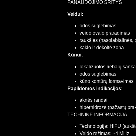
PANAUDOJIMO SRITYS
Veidui:
odos suglebimas
veido ovalo praradimas
raukšlės (nasolabialinės, 
kaklo ir dekoltė zona
Kūnui:
lokalizuotos riebalų sank
odos suglebimas
kūno kontūrų formavimas
Papildomos indikacijos:
aknės randai
hiperhidrozė (pažastų pra
TECHNINĖ INFORMACIJA
Technologija: HIFU (aukšt
Veido režimas: ~4 MHz