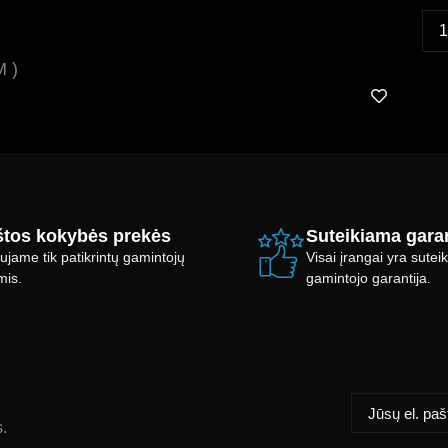
 )
tos kokybės prekės
Suteikiama garan
ujame tik patikrintų gamintojų
Visai įrangai yra sute
mis.
gamintojo garantija.
s.