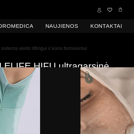
0,00
€
IDROMEDICA
NAUJIENOS
KONTAKTAI
tema veido liftingui ir kūno formavimui
LIFE HIFU ultragarsinė
ftingui ir kūno formavimui
(
15000,00
€
be PVM )
PVM
ažangi neinvazinė HIFU (High Intensity Focused
ui