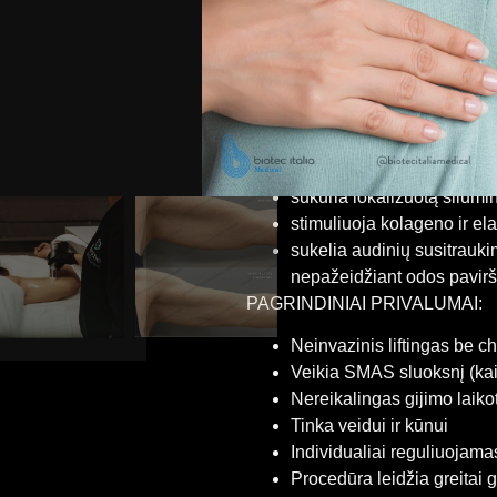
kūno kontūrų formavimui i
Sistema veikia giliausius odos 
kolageno regeneraciją be chirur
KAIP VEIKIA?
CFU ÈLIFE naudoja fokusuotą ul
sukuria lokalizuotą šilumi
stimuliuoja kolageno ir e
sukelia audinių susitraukim
nepažeidžiant odos pavirš
PAGRINDINIAI PRIVALUMAI:
Neinvazinis liftingas be ch
Veikia SMAS sluoksnį (kaip
Nereikalingas gijimo laiko
Tinka veidui ir kūnui
Individualiai reguliuojama
Procedūra leidžia greitai g