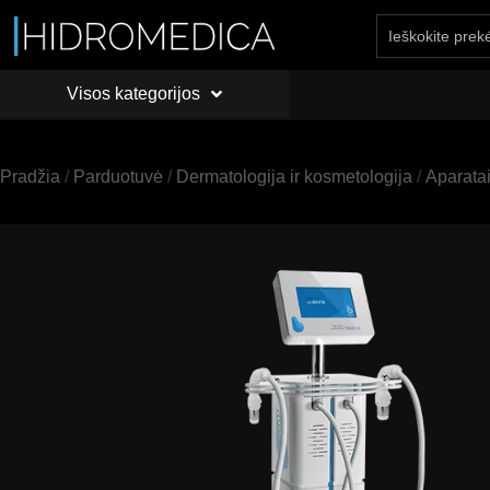
Visos kategorijos
PRADŽIA
API
Visos kategorijos
Pradžia
/
Parduotuvė
/
Dermatologija ir kosmetologija
/
Aparata