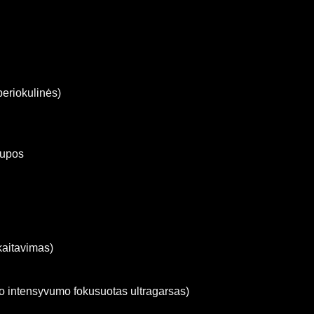
periokulinės)
aupos
kaitavimas)
o intensyvumo fokusuotas ultragarsas)