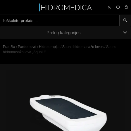
0,00
€
Prekių kategorijos
Pradžia
/
Parduotuvė
/
Hidroterapija
/
Sauso hidromasažo lovos
/ Sauso
hidromasažo lova „Aquai I”