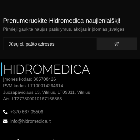
Prenumeruokite Hidromedica naujienlaiškį!
Pirmieji gaukite naujus pasiūlymus, akcijas ir įdomias įžvalgas.
Įmonės kodas: 305708426
PVM kodas: LT100014264614
Juozapavičiaus 13, Vilnius, LT09311, Vilnius
A/s: LT277300010167166363
+370 667 05506
info@hidromedica.lt