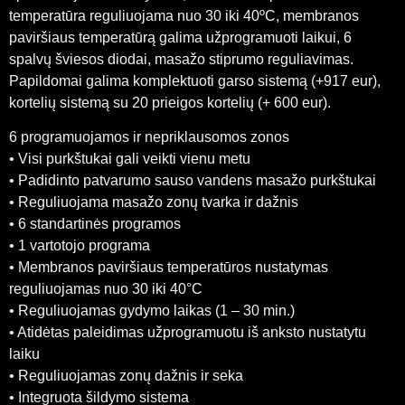
temperatūra reguliuojama nuo 30 iki 40ºC, membranos
paviršiaus temperatūrą galima užprogramuoti laikui, 6
spalvų šviesos diodai, masažo stiprumo reguliavimas.
Papildomai galima komplektuoti garso sistemą (+917 eur),
kortelių sistemą su 20 prieigos kortelių (+ 600 eur).
6 programuojamos ir nepriklausomos zonos
• Visi purkštukai gali veikti vienu metu
• Padidinto patvarumo sauso vandens masažo purkštukai
• Reguliuojama masažo zonų tvarka ir dažnis
• 6 standartinės programos
• 1 vartotojo programa
• Membranos paviršiaus temperatūros nustatymas
reguliuojamas nuo 30 iki 40°C
• Reguliuojamas gydymo laikas (1 – 30 min.)
• Atidėtas paleidimas užprogramuotu iš anksto nustatytu
laiku
• Reguliuojamas zonų dažnis ir seka
• Integruota šildymo sistema