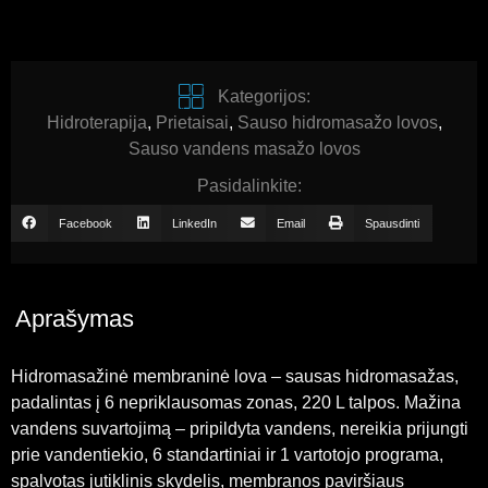
Kategorijos:
Hidroterapija
,
Prietaisai
,
Sauso hidromasažo lovos
,
Sauso vandens masažo lovos
Pasidalinkite:
Facebook
LinkedIn
Email
Spausdinti
Aprašymas
Hidromasažinė membraninė lova – sausas hidromasažas,
padalintas į 6 nepriklausomas zonas, 220 L talpos. Mažina
vandens suvartojimą – pripildyta vandens, nereikia prijungti
prie vandentiekio, 6 standartiniai ir 1 vartotojo programa,
spalvotas jutiklinis skydelis, membranos paviršiaus