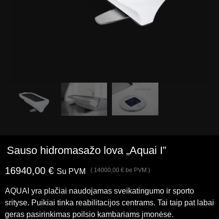
Sauso hidromasažo lova „Aquai I”
16940,00
€
(
14000,00
€
be PVM )
Su PVM
AQUAI yra plačiai naudojamas sveikatingumo ir sporto
srityse. Puikiai tinka reabilitacijos centrams. Tai taip pat labai
geras pasirinkimas poilsio kambariams įmonėse.