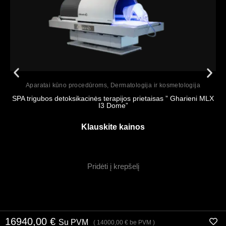
Peržiūrėti
Aparatai kūno procedūroms
,
Dermatologija ir kosmetologija
SPA trigubos detoksikacinės terapijos prietaisas ” Gharieni MLX
I3 Dome”
Klauskite kainos
Pridėti į krepšelį
16940,00
€
Su PVM
(
14000,00
€
be PVM )